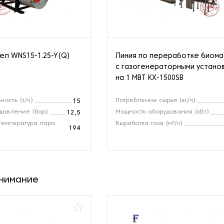
ел WNS15-1.25-Y(Q)
Линия по переработке биом
с газогенераторными устано
на 1 МВТ KX-1500SB
ность (т/ч)
Потребление сырья (кг/ч)
15
давление (бар)
Мощность оборудования (кВт)
12,5
температура пара
Выработка газа (м³/ч)
194
внимание