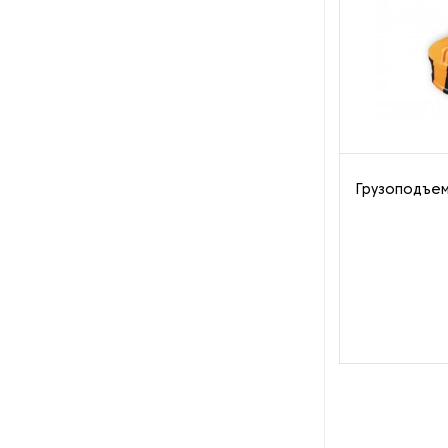
Пароочистители
Пищевые и технологические
смесители
Пластинчатые
теплообменники
Грузоподъе
Порошковые питатели
Промышленные
отопительные котлы
Промышленные пылесосы
Растариватели
Резервуары для хранения
газа