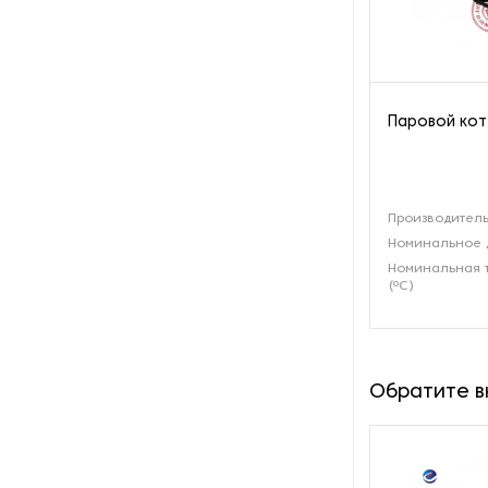
производства азота
Оборудование для
производства свечей
Паровой кот
Оборудование для
производства фурнитуры
Оборудование для растяжки
Производитель
рыболовной сети
Номинальное 
Номинальная 
Оборудование производства
(ºС)
восковых карандашей
Осушители и увлажнители
Обратите 
Охлаждающие конвейеры
Парогенераторы