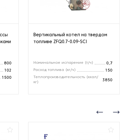
ассы
Вертикальный котел на твердом
Па
вками
топливе ZFQ0.7-0.09-SCI
Номинальное испарение (т/ч)
Но
800
0,7
Расход топлива (кг/ч)
Зо
102
150
Теплопроизводительность (ккал/
Те
1500
3850
кг)