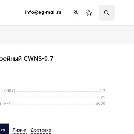
RU
info@eg-mail.ru
грейный CWNS-0.7
ь (МВт)
0,7
95
 (м²)
6000
вку
Лизинг
Доставка