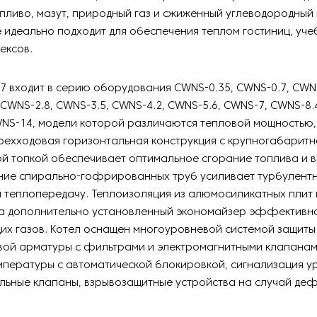
пливо, мазут, природный газ и сжиженный углеводородный 
идеально подходит для обеспечения теплом гостиниц, уче
ексов.
7 входит в серию оборудования CWNS-0.35, CWNS-0.7, CWN
, CWNS-2.8, CWNS-3.5, CWNS-4.2, CWNS-5.6, CWNS-7, CWNS-8.
NS-14, модели которой различаются тепловой мощностью,
рехходовая горизонтальная конструкция с крупногабарит
 топкой обеспечивает оптимальное сгорание топлива и в
ние спирально-гофрированных труб усиливает турбулентн
я теплопередачу. Теплоизоляция из алюмосиликатных плит
 а дополнительно установленный экономайзер эффективно
их газов. Котел оснащен многоуровневой системой защиты
вой арматуры с фильтрами и электромагнитными клапанам
мпературы с автоматической блокировкой, сигнализация у
льные клапаны, взрывозащитные устройства на случай де