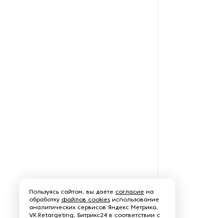
Рефрижераторные
контейнеры
Системы оснежения
Стабилизаторы напряжения
Теплогенераторы
Термостаты
Ультразвуковые ванны
Фильтры расплава
Чиллеры
Пользуясь сайтом, вы даете
согласие
на
обработку
файлов cookies
использование
аналитических сервисов Яндекс Метрика,
Шкафы управления
VK.Retargeting, Битрикс24 в соответствии с