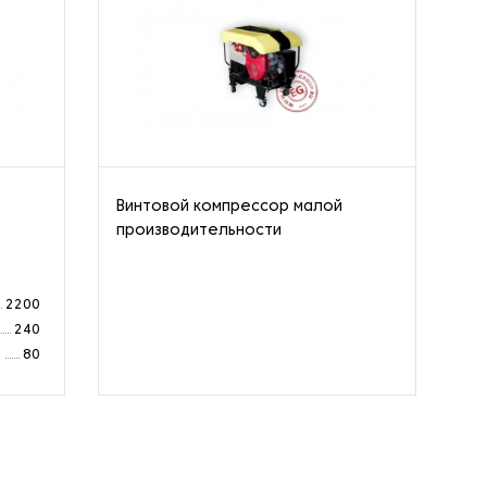
Винтовой компрессор малой
Ст
производительности
од
ко
2200
240
а
80