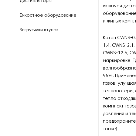
Дистилляторы
включая дизто
оборудование 
Емкостное оборудование
и жилых компл
Загрузчики втулок
Котел CWNS-0.
Калориферы
1.4, CWNS-2.1
CWNS-12.6, CW
Компрессоры для
маркировке. Т
нефтегазовой
волнообразной
промышленности
95%. Примене
газов, улучша
Контрольно-измерительные
приборы
теплопотери,
тепло отходящ
Нагреватели для бочек и
комплект газо
контейнеров
давления и те
предохраните
Насосы
топке).