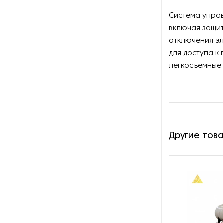
Оборудование для
восстановления щеток
Система упра
включая защит
Оборудование для намотки
отключения эл
веревки
для доступа к
легкосъемные 
Оборудование для намотки
лески
Оборудование для
обслуживания конвейеров
Другие тов
Оборудование для
перемотки рулонных
материалов
Оборудование для
перфорации конвейерной
ленты
Оборудование для