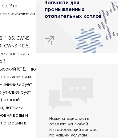
Запчасти для
газ. Это
промышленных
бных заведений
отопительных котлов
S-1.05, CWNS-
4, CWNS-10.5,
 указанной в
ной
ысокий КПД – до
ость дымовых
 минимизирует
 утилизирует
 (полный
и, датчики
ровня воды и
Наши специалисты
флаграции в
ответят на любой
интересующий вопрос
по нашим услугам