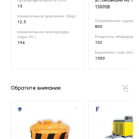
установками на 1 М
Производительность (т/ч)
15
1500SB
Номинальное давление (бар)
Потребление сырья (кг
12,5
800
Номинальная температура
Мощность оборудовани
пара (ºС)
102
194
Выработка газа (м³/ч)
1500
Обратите внимание