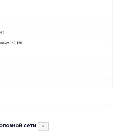
250
ежим 140-150
оловной сети
4