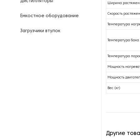
Дистилляторы
Ширина растяжени
Скорость растяжен
Емкостное оборудование
Температура нагре
Загрузчики втулок
Температура бака 
Калориферы
Температура паров
Компрессоры для
нефтегазовой
Мощность нагреват
промышленности
Мощность двигател
Контрольно-измерительные
Вес (кг)
приборы
Нагреватели для бочек и
контейнеров
Насосы
Другие тов