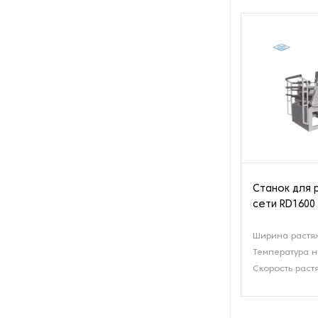
Оборудование для
восстановления щеток
Оборудование для намотки
веревки
Оборудование для намотки
лески
Оборудование для
обслуживания конвейеров
Станок для 
Оборудование для
сети RD1600
перемотки рулонных
материалов
Ширина растя
Температура н
Оборудование для
перфорации конвейерной
Скорость раст
ленты
Оборудование для