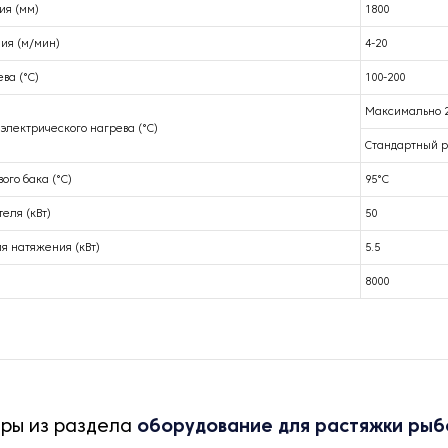
я (мм)
1800
ия (м/мин)
4-20
ва (°C)
100-200
Максимально 
электрического нагрева (°C)
Стандартный р
ого бака (°C)
95°C
еля (кВт)
50
я натяжения (кВт)
5.5
8000
ары из раздела
оборудование для растяжки рыб