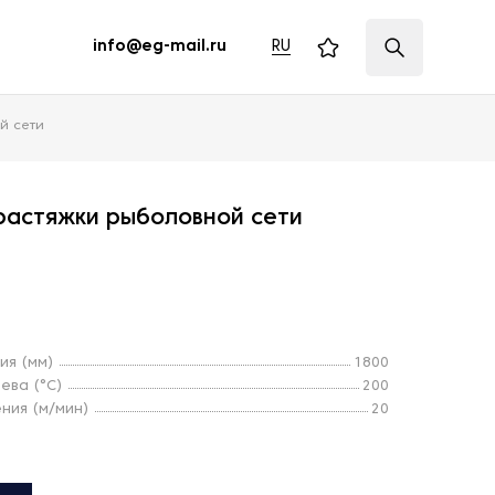
RU
info@eg-mail.ru
й сети
растяжки рыболовной сети
ия (мм)
1800
ева (°C)
200
ния (м/мин)
20