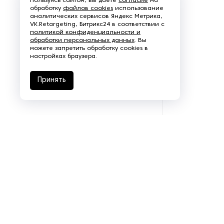
Пользуясь сайтом, вы даете
согласие
на
обработку
файлов cookies
использование
Пароочистители
аналитических сервисов Яндекс Метрика,
VK.Retargeting, Битрикс24 в соответствии с
политикой конфиденциальности и
Пищевые и технологические
обработки персональных данных
. Вы
смесители
можете запретить обработку cookies в
настройках браузера.
Пластинчатые
теплообменники
Принять
Порошковые питатели
Промышленные
отопительные котлы
Промышленные пылесосы
Растариватели
Резервуары для хранения
газа