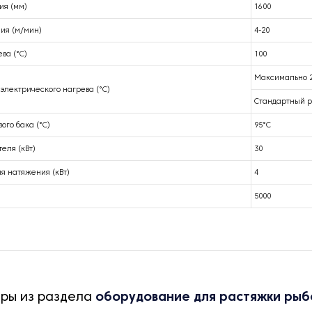
я (мм)
1600
ия (м/мин)
4-20
ва (°C)
100
Максимально 
электрического нагрева (°C)
Стандартный р
ого бака (°C)
95°C
еля (кВт)
30
я натяжения (кВт)
4
5000
ары из раздела
оборудование для растяжки рыб