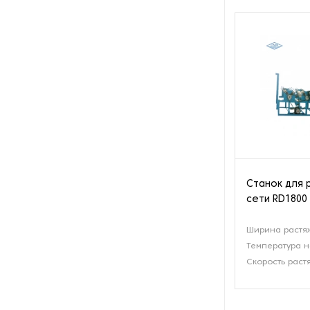
Оборудование для
восстановления щеток
Оборудование для намотки
веревки
Оборудование для намотки
лески
Оборудование для
обслуживания конвейеров
Станок для 
Оборудование для
сети RD1800
перемотки рулонных
материалов
Ширина растя
Температура н
Оборудование для
перфорации конвейерной
Скорость раст
ленты
Оборудование для