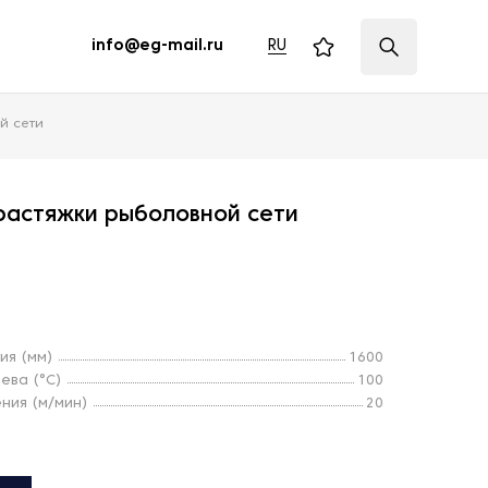
RU
info@eg-mail.ru
й сети
растяжки рыболовной сети
ия (мм)
1600
ева (°C)
100
ния (м/мин)
20