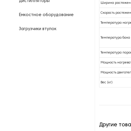
Дистилляторы
Ширина растяжени
Скорость растяжен
Емкостное оборудование
Температура нагре
Загрузчики втулок
Температура бака 
Калориферы
Температура паров
Компрессоры для
нефтегазовой
Мощность нагреват
промышленности
Мощность двигател
Контрольно-измерительные
Вес (кг)
приборы
Нагреватели для бочек и
контейнеров
Насосы
Другие тов