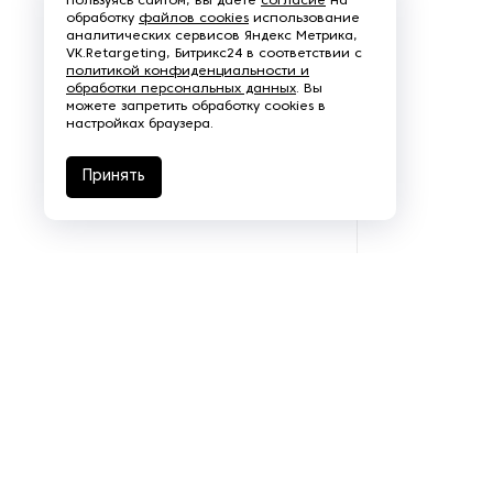
Пользуясь сайтом, вы даете
согласие
на
обработку
файлов cookies
использование
Пароочистители
аналитических сервисов Яндекс Метрика,
VK.Retargeting, Битрикс24 в соответствии с
политикой конфиденциальности и
Пищевые и технологические
обработки персональных данных
. Вы
смесители
можете запретить обработку cookies в
настройках браузера.
Пластинчатые
теплообменники
Принять
Порошковые питатели
Промышленные
отопительные котлы
Промышленные пылесосы
Растариватели
Резервуары для хранения
газа