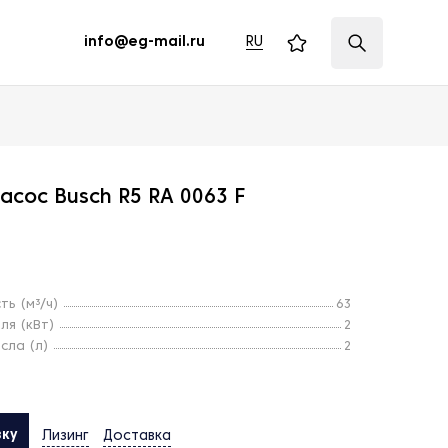
RU
info@eg-mail.ru
асос Busch R5 RA 0063 F
ь (м³/ч)
63
ля (кВт)
2
сла (л)
2
вку
Лизинг
Доставка