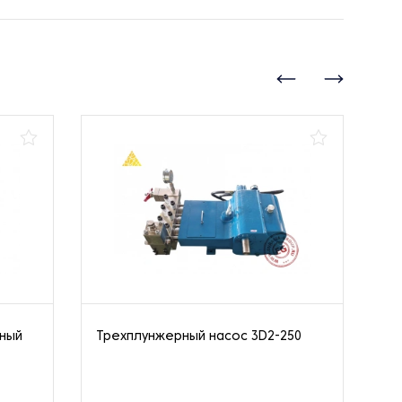
нный
Трехплунжерный насос 3D2-250
Ва
10