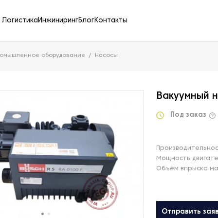
Логистика
Инжиниринг
Блог
Контакты
ромышленное оборудование
Насосы
Вакуумный н
Под заказ
Производительност
Мощность двигате
Объём впрыска ма
Отправить зая