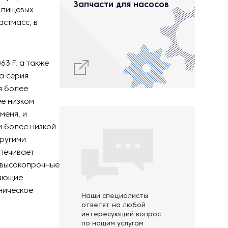
Запчасти для насосов
 пищевых
астмасс, в
3 F, а также
на серия
я более
ее низком
меня, и
м более низкой
другими
печивает
т высокопрочные
вающие
ническое
Наши специалисты
ответят на любой
интересующий вопрос
по нашим услугам