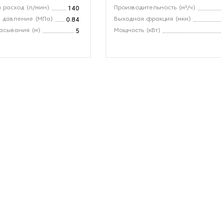
 расход (л/мин)
Производительность (м³/ч)
140
 давление (МПа)
Выходная фракция (мкм)
0.84
асывания (м)
Мощность (кВт)
5