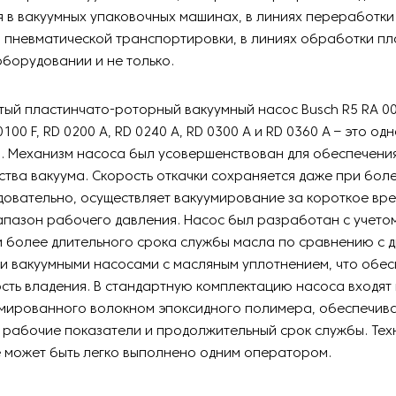
 в вакуумных упаковочных машинах, в линиях переработки
я пневматической транспортировки, в линиях обработки пл
борудовании и не только.
ый пластинчато-роторный вакуумный насос Busch R5 RA 006
100 F, RD 0200 A, RD 0240 A, RD 0300 A и RD 0360 A – это од
. Механизм насоса был усовершенствован для обеспечени
ства вакуума. Скорость откачки сохраняется даже при бол
довательно, осуществляет вакуумирование за короткое вре
пазон рабочего давления. Насос был разработан с учето
 более длительного срока службы масла по сравнению с 
и вакуумными насосами с масляным уплотнением, что обес
сть владения. В стандартную комплектацию насоса входя
рмированного волокном эпоксидного полимера, обеспечи
 рабочие показатели и продолжительный срок службы. Тех
 может быть легко выполнено одним оператором.