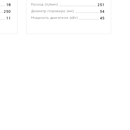
Расход (л/мин)
Вх
18
251
Диаметр плунжера (мм)
Ра
250
54
Мощность двигателя (кВт)
Об
11
45