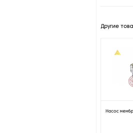
Пароочистители
Пищевые и технологические
Другие тов
смесители
Пластинчатые
теплообменники
Порошковые питатели
Промышленные
отопительные котлы
Промышленные пылесосы
Растариватели
Насос мембр
Резервуары для хранения
газа