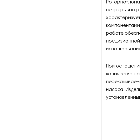
Роторно-лопас
Оборудование для
восстановления щеток
непрерывно ра
характеризует
Оборудование для намотки
компонентами
веревки
работе обеспе
прецизионной
Оборудование для намотки
использовани
лески
Оборудование для
При оснащени
обслуживания конвейеров
количества п
перекачиваем
Оборудование для
насоса. Издел
перемотки рулонных
материалов
установленны
Оборудование для
перфорации конвейерной
ленты
Оборудование для