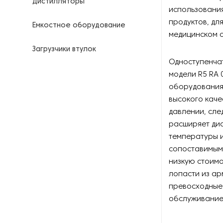
Дистилляторы
использования
продуктов, дл
Емкостное оборудование
медицинском о
Загрузчики втулок
Одноступенчат
Калориферы
модели R5 RA 0
оборудования
Компрессоры для
высокого каче
нефтегазовой
давлении, сле
промышленности
расширяет диа
температуры и
Контрольно-измерительные
приборы
сопоставимым
низкую стоимо
Нагреватели для бочек и
лопасти из а
контейнеров
превосходные
обслуживание
Насосы