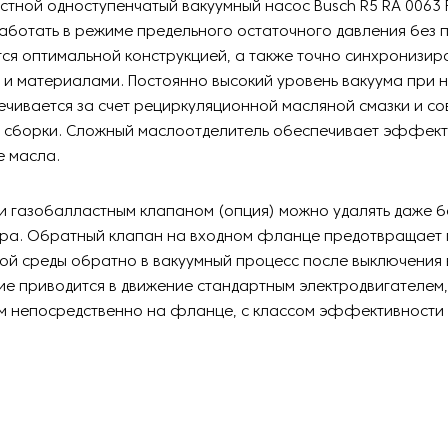
тной одноступенчатый вакуумный насос Busch R5 RA 0063 
ботать в режиме предельного остаточного давления без 
ся оптимальной конструкцией, а также точно синхронизи
 и материалами. Постоянно высокий уровень вакуума при
чивается за счет рециркуляционной масляной смазки и с
 сборки. Сложный маслоотделитель обеспечивает эффек
е масла.
и газобалластным клапаном (опция) можно удалять даже 
ара. Обратный клапан на входном фланце предотвращает
ой среды обратно в вакуумный процесс после выключения 
ие приводится в движение стандартным электродвигателем,
м непосредственно на фланце, с классом эффективности 