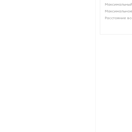
Максимальный
Рефрижераторные
Максимальное
контейнеры
Расстояние вс
Системы оснежения
Стабилизаторы напряжения
Теплогенераторы
Термостаты
Ультразвуковые ванны
Фильтры расплава
Чиллеры
Шкафы управления