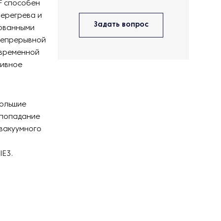
F способен
перегрева и
Задать вопрос
рованными
 непрерывной
овременной
тивное
большие
 попадание
вакуумного
IE3.