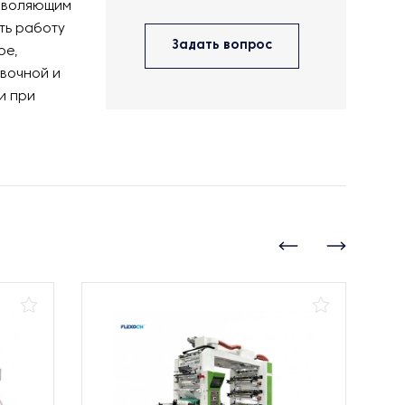
озволяющим
ть работу
Задать вопрос
ое,
вочной и
и при