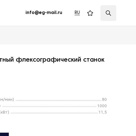
RU
info@eg-mail.ru
тный флексографический станок
(м/мин)
80
)
1000
кВт)
11,5