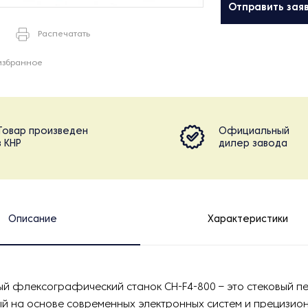
Отправить зая
Распечатать
избранное
Товар произведен
Официальный
в КНР
дилер завода
Описание
Характеристики
й флексографический станок CH-F4-800 – это стековый пе
й на основе современных электронных систем и прецизио