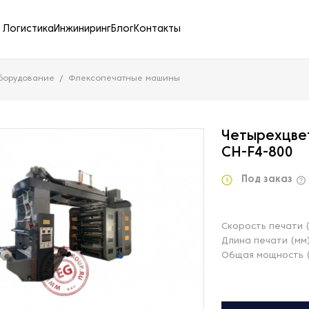
Логистика
Инжиниринг
Блог
Контакты
борудование
Флексопечатные машины
Четырехцве
CH-F4-800
Под заказ
Скорость печати 
Длина печати (мм
Общая мощность (