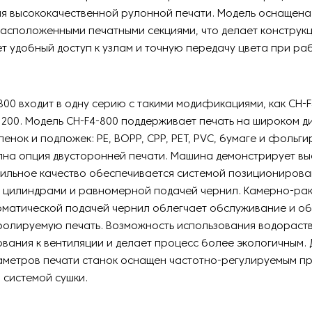
ля высококачественной рулонной печати. Модель оснащена
расположенными печатными секциями, что делает конструк
т удобный доступ к узлам и точную передачу цвета при ра
800 входит в одну серию с такими модификациями, как CH-F
1200. Модель CH-F4-800 поддерживает печать на широком 
енок и подложек: PE, BOPP, CPP, PET, PVC, бумаге и фольг
пна опция двусторонней печати. Машина демонстрирует вы
бильное качество обеспечивается системой позиционирова
 цилиндрами и равномерной подачей чернил. Камерно-ра
оматической подачей чернил облегчает обслуживание и о
тролируемую печать. Возможность использования водораст
вания к вентиляции и делает процесс более экологичным. 
аметров печати станок оснащен частотно-регулируемым п
системой сушки.