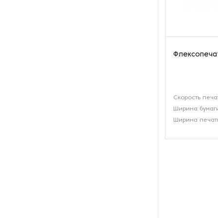
Оборудование для сушки
бумажных изделий
Оборудование для
трафаретной печати
Флексопечат
Оборудование для упаковки
бумаги
Скорость печа
Оборудование для установки
Ширина бумаги
люверсов
Ширина печат
Оборудования для тиснения
фольги
Обрезчики углов
Офсетные печатные машины
Переплетные машины