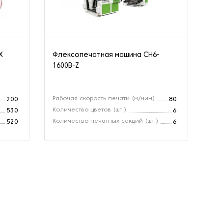
X
Флексопечатная машина CH6-
Фл
1600B-Z
Рабочая скорость печати (м/мин)
Ск
200
80
Количество цветов (шт.)
Ши
530
6
Количество печатных секций (шт.)
Дл
520
6