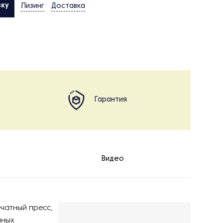
вку
Лизинг
Доставка
Гарантия
Видео
чатный пресс,
нных