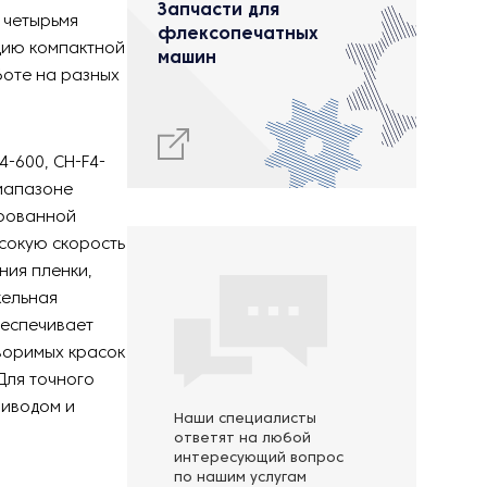
Запчасти для
 четырьмя
флексопечатных
цию компактной
машин
боте на разных
4-600, CH-F4-
диапазоне
ированной
сокую скорость
ния пленки,
кельная
беспечивает
воримых красок
Для точного
риводом и
Наши специалисты
ответят на любой
интересующий вопрос
по нашим услугам