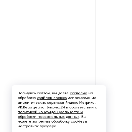
Послепечатное
оборудование
Прессы для горячего
тиснения
Прессы для рельефного
тиснения на бумаге и
картоне
Принтеры
Ротогравюрное
Пользуясь сайтом, вы даете
согласие
на
оборудование
обработку
файлов cookies
использование
аналитических сервисов Яндекс Метрика,
VK.Retargeting, Битрикс24 в соответствии с
Станки для нанесения клея
политикой конфиденциальности и
на бумагу и картон
обработки персональных данных
. Вы
можете запретить обработку cookies в
настройках браузера.
Станки для покрытия лаком