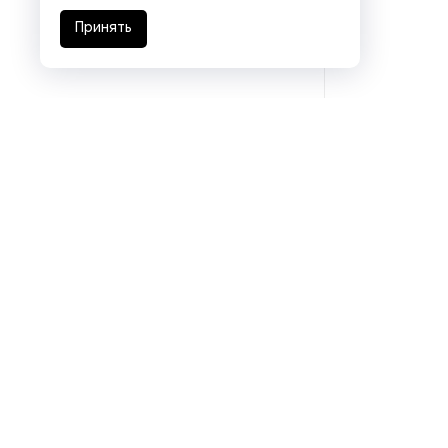
бумаги и картона
Принять
Станки для пробивки
отверстий в бумаге и
картоне
Счетчики листов
Тампонные станки
Термопрессы для сувенирной
печати
Тигельные прессы
Фальцевальное
оборудование
Подразделения
Флексопечатные машины
Eurasia logistics
Coal machinery