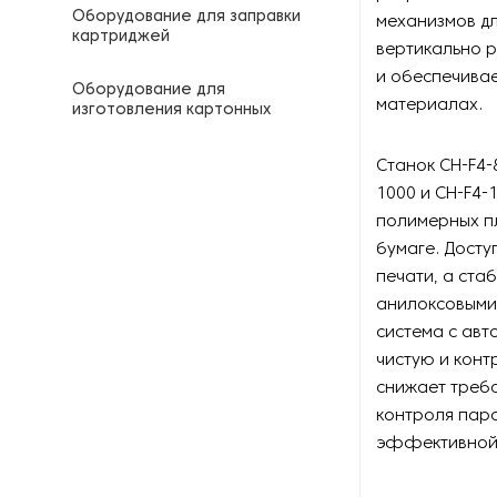
Оборудование для заправки
механизмов д
картриджей
вертикально 
и обеспечивае
Оборудование для
материалах.
изготовления картонных
уголков
Станок CH-F4-
Оборудование для
1000 и CH-F4-
изготовления штанцформ
полимерных пл
бумаге. Досту
Оборудование для
кашировки картона
печати, а ста
анилоксовыми
Оборудование для
система с авт
литографии
чистую и кон
снижает требо
Оборудование для
контроля пар
производства бумаги
эффективной 
Оборудование для
производства бумажной тары