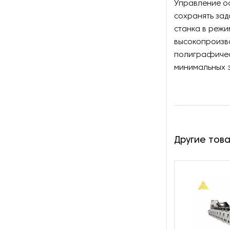
Управление ос
сохранять за
Оборудование для
станка в режи
производства картона
высокопроизв
полиграфичес
Оборудование для
производства картонных
минимальных 
втулок
Оборудование для
производства конвертов
Оборудование для
Другие тов
производства этикеток
Оборудование для резки
бумаги и картона
Оборудование для
силиконизации бумаги