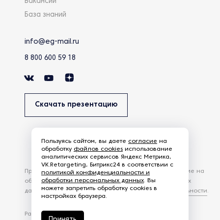
Вакансии
База знаний
info@eg-mail.ru
8 800 600 59 18
Скачать презентацию
Пользуясь сайтом, вы даете
согласие
на
обработку
файлов cookies
использование
аналитических сервисов Яндекс Метрика,
VK.Retargeting, Битрикс24 в соответствии с
Продолжая использовать наш сайт, вы даете согласие на
политикой конфиденциальности и
обработки персональных данных
. Вы
обработку файлов Cookies и других пользовательских
можете запретить обработку cookies в
данных, в соответствии с
Политикой конфиденциальности
.
настройках браузера.
Разработка сайта —
студия Z-Labs
Принять