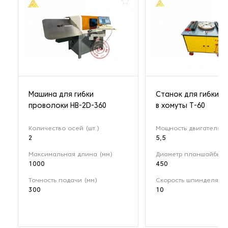
Машина для гибки
Станок для гибки п
проволоки HB-2D-360
в хомуты Т-60
Количество осей (шт.)
Мощность двигателя (к
2
5,5
Максимальная длина (мм)
Диаметр планшайбы (
1000
450
Точность подачи (мм)
Скорость шпинделя (о
300
10