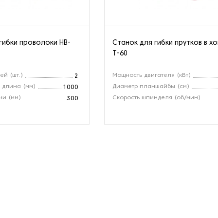
гибки проволоки HB-
Станок для гибки прутков в х
Т-60
ей (шт.)
Мощность двигателя (кВт)
2
 длина (мм)
Диаметр планшайбы (см)
1000
чи (мм)
Скорость шпинделя (об/мин)
300