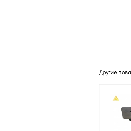
производства канцелярских
скоб
Оборудование для
производства колбасной
клипсы
Оборудование для
производства плетеных
сеток из проволоки
Другие тов
Оборудование для
производства пружин для
матрасов
Оборудование для
производства саморезов и
шурупов холодным способом
Оборудование для
производства сварных сеток