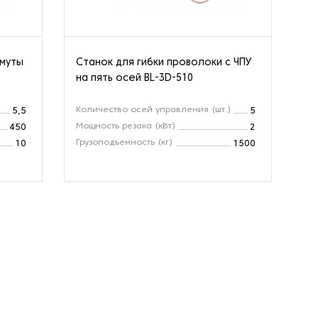
омуты
Станок для гибки проволоки с ЧПУ
Cт
на пять осей BL-3D-510
QL
Количество осей управления (шт.)
Ск
5,5
5
ми
Мощность резака (кВт)
450
2
Ди
Грузоподъемность (кг)
10
1500
То