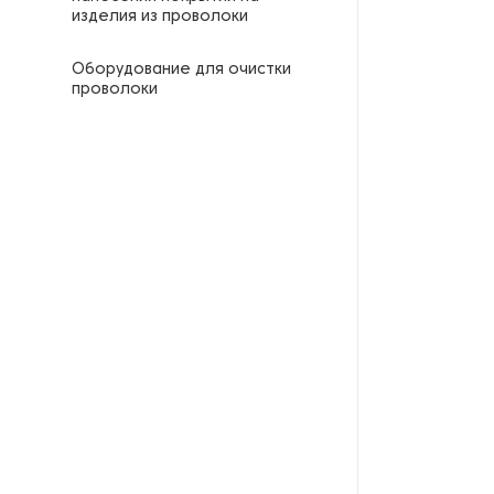
изделия из проволоки
Оборудование для очистки
проволоки
Оборудование для плетения
металлических тросов
(канатов)
Оборудование для
производства арматурной
проволоки
Оборудование для
производства гвоздей
Оборудование для
производства жесткой
стальной губки
Оборудование для