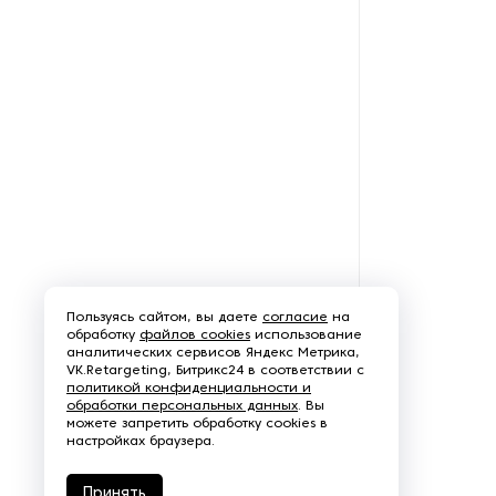
Производство стальных
канатов
Станки для навивки спиралей
Станки для намотки
стального троса на катушку
Тростильное, намоточное и
перемоточное
оборудование
Пользуясь сайтом, вы даете
согласие
на
обработку
файлов cookies
использование
аналитических сервисов Яндекс Метрика,
VK.Retargeting, Битрикс24 в соответствии с
политикой конфиденциальности и
обработки персональных данных
. Вы
можете запретить обработку cookies в
настройках браузера.
Принять