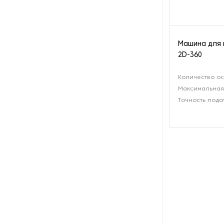
Оборудование для
производства строп
Машина для 
Оборудование для
2D-360
производства цепей
Количество ос
Оборудование для
Максимальная
производства щеток из
Точность пода
проволоки
Оборудование для резки
проволоки
Оборудование для скрутки и
сварки концов стальных
канатных строп, тросов
Оборудование для формовки
проволоки