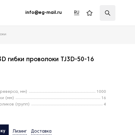
RU
info@eg-mail.ru
оки
3D гибки проволоки TJ3D-50-16
 реверса, мм)
1000
и (мм)
16
оликов (групп)
4
вку
Лизинг
Доставка