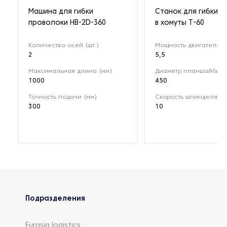
Машина для гибки
Станок для гибки п
проволоки HB-2D-360
в хомуты Т-60
Количество осей (шт.)
Мощность двигателя (к
2
5,5
Максимальная длина (мм)
Диаметр планшайбы (
1000
450
Точность подачи (мм)
Скорость шпинделя (о
300
10
Подразделения
Eurasia logistics