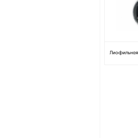
Оборудование для
производства
быстрорастворимых напитков
Оборудование для
производства воздушного
риса
Лиофильная
Оборудование для
производства выпечки и
кондитерских изделий
Оборудование для
производства газированных
напитков
Оборудование для
производства желатина
Оборудование для
производства и розлива