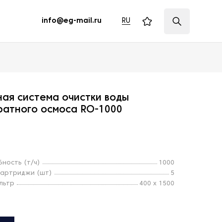
RU
info@eg-mail.ru
ая система очистки воды
ратного осмоса RO-1000
ность (т/ч)
1000
картриджи (шт)
5
льтр
400 х 1500