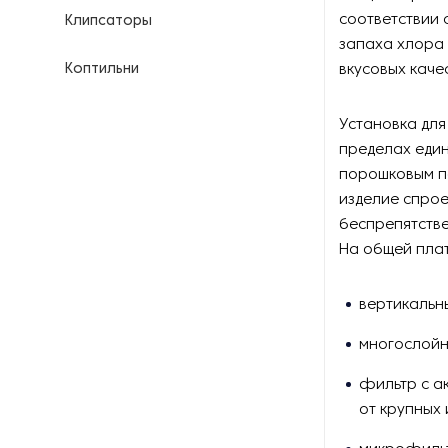
соответствии 
Клипсаторы
запаха хлора 
Коптильни
вкусовых качес
Кофейное оборудование
Установка дл
пределах един
Куттеры
порошковым по
изделие спро
Линии для переработки мяса
беспрепятстве
На общей пла
Линии для производства
продуктов питания
вертикальн
Маринаторы и вакуумные
многослойн
массажеры
фильтр с а
Мукомольное оборудование
от крупных
Мясорубки