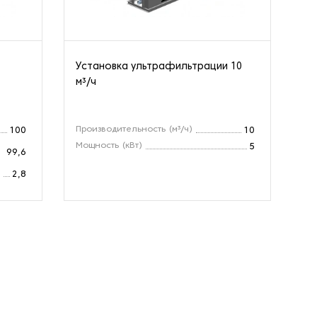
Установка ультрафильтрации 10
Ко
м³/ч
дл
Производительность (м³/ч)
Пр
100
10
Мощность (кВт)
Вы
5
99,6
Мо
)
2,8