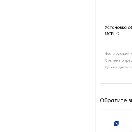
переработки жира
Оборудование для
переработки лука и чеснока
Установка о
MCPL-2
Оборудование для
переработки орехов
Фильтрующий м
Оборудование для
переработки рыбы и
Степень опре
морепродуктов
Производитель
Оборудование для
переработки сои
Оборудование для
Обратите 
переработки яиц
Оборудование для
преработки корнеплодов