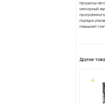
оборотной тары
процессы авто
сенсорный экр
Оборудование для нарезки и
программного
измельчения грибов
порядок управ
повышает сте
Оборудование для нарезки
хлеба
Оборудование для обжарки
какао
Оборудование для очистки
Другие тов
овощей
Оборудование для очистки
питьевой воды
Оборудование для панировки
Оборудование для