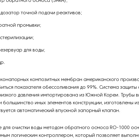
р обратного осмоса (5мкм);
 дозатор точной подачи реактивов;
ратной промывки;
 стерилизации;
езервуар для воды;
р.
зконапорных композитных мембран американского произв
иться показателя обессоливания до 99%. Система защиты
низкого давления импортирована из Южной Кореи. Трубы 
 и большинство иных элементов конструкции, изготовлены 
твуется автоматический впускной запорный клапан.
 для очистки воды методом обратного осмоса RO-1000 ос
мым логическим контроллером, который позволяет выполня