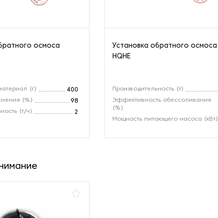
братного осмоса
Установка обратного осмоса
HQHE
атериал (г)
Производительность (т)
400
снения (%)
Эффективность обессоливания
98
(%)
ность (т/ч)
2
Мощность питающего насоса (кВт
внимание