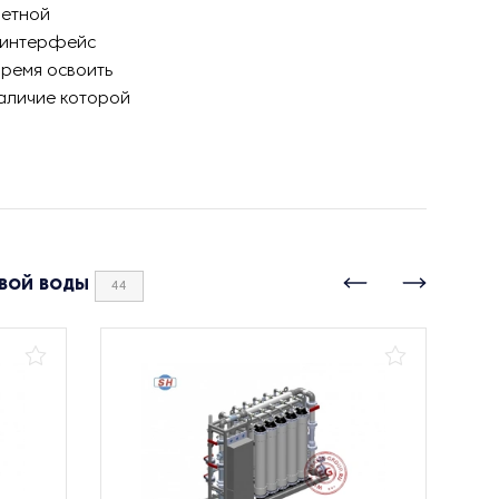
ветной
а интерфейс
ремя освоить
наличие которой
вой воды
44