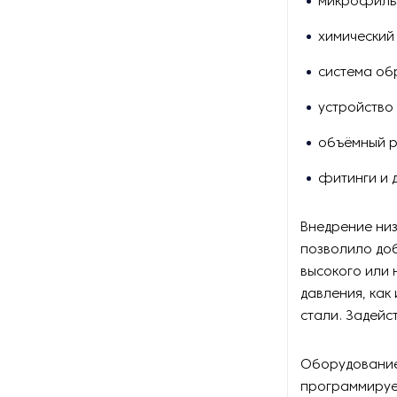
микрофильт
Оборудование для вяления и
химический
сушки мяса и рыбы
система об
Оборудование для
устройство
заморозки
объёмный р
Оборудование для
изготовления роллов и суши
фитинги и д
Оборудование для
Внедрение ни
изготовления сиропа
позволило доб
Оборудование для
высокого или 
измельчения какао
давления, как
стали. Задейс
Оборудование для мойки и
очистки фруктов и ягод
Оборудование
программируе
Оборудование для мойки