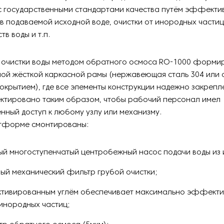
с государственными стандартами качества путём эффекти
в подаваемой исходной воде, очистки от инородных частиц
тв воды и т.п.
я очистки воды методом обратного осмоса RO-1000 формир
ой жёсткой каркасной рамы (нержавеющая сталь 304 или с
крытием), где все элементы конструкции надежно закрепл
ектировано таким образом, чтобы рабочий персонал имел
нный доступ к любому узлу или механизму.
тформе смонтированы:
ый многоступенчатый центробежный насос подачи воды из 
ый механический фильтр грубой очистки;
ктивированным углём обеспечивает максимально эффекти
 инородных частиц;