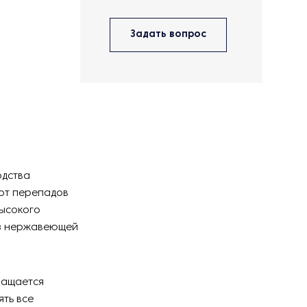
Задать вопрос
одства
 от перепадов
высокого
из нержавеющей
нащается
ть все