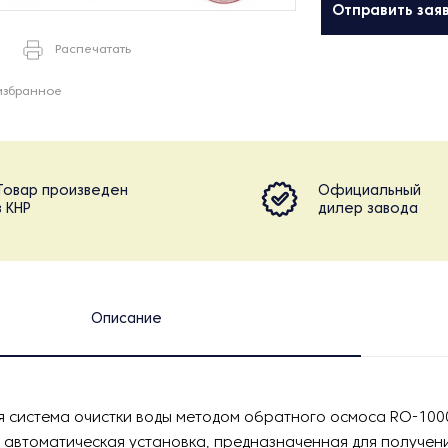
Отправить зая
Распечатать
избранное
Товар произведен
Официальный
в КНР
дилер завода
Описание
 система очистки воды методом обратного осмоса RO-1000
автоматическая установка, предназначенная для получени