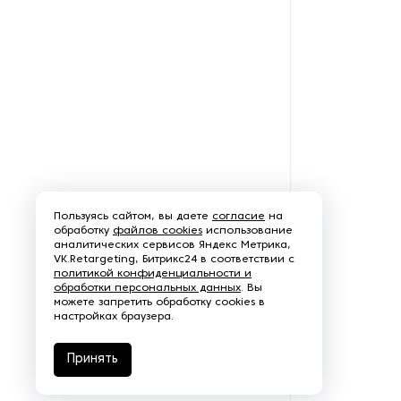
алкогольных напитков
Оборудование для
производства йогурта
Оборудование для
производства колбасных и
мясных изделий
Оборудование для
производства котлет
Пользуясь сайтом, вы даете
согласие
на
обработку
файлов cookies
использование
Оборудование для
аналитических сервисов Яндекс Метрика,
производства кукурузных
VK.Retargeting, Битрикс24 в соответствии с
политикой конфиденциальности и
палочек
обработки персональных данных
. Вы
можете запретить обработку cookies в
настройках браузера.
Оборудование для
производства мороженного
Принять
Оборудование для
производства пастилы