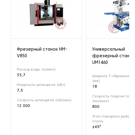
Фрезерный станок HM-
Универсальный
V850
фрезерный станок
UM1460
Расход воды (л/мин)
35,7
Ширина Т-образных п
(мм)
Мощность шпинделя (кВт)
18
7,5
Скорость подачи по о
Скорость шпинделя (об/мин)
(мм/мин)
12 000
800
Угол поворота рабоче
стола
±45°