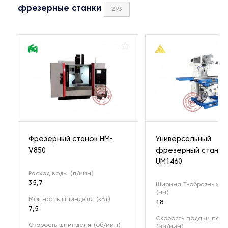
фрезерные станки
293
Фрезерный станок HM-
Универсальный
V850
фрезерный станок
UM1460
Расход воды (л/мин)
35,7
Ширина Т-образных п
(мм)
Мощность шпинделя (кВт)
18
7,5
Скорость подачи по о
Скорость шпинделя (об/мин)
(мм/мин)