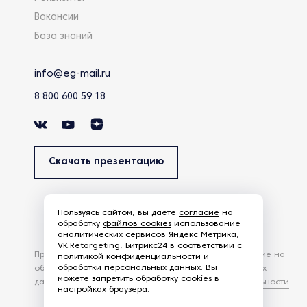
Вакансии
База знаний
info@eg-mail.ru
8 800 600 59 18
Скачать презентацию
Пользуясь сайтом, вы даете
согласие
на
обработку
файлов cookies
использование
аналитических сервисов Яндекс Метрика,
VK.Retargeting, Битрикс24 в соответствии с
Продолжая использовать наш сайт, вы даете согласие на
политикой конфиденциальности и
обработки персональных данных
. Вы
обработку файлов Cookies и других пользовательских
можете запретить обработку cookies в
данных, в соответствии с
Политикой конфиденциальности
.
настройках браузера.