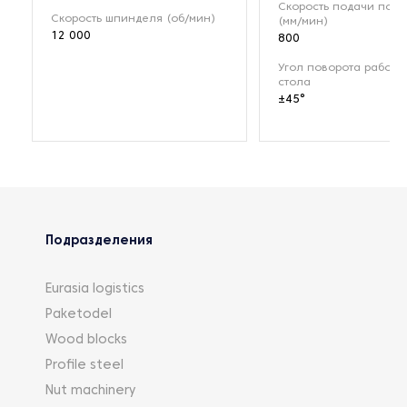
Скорость подачи по о
Скорость шпинделя (об/мин)
(мм/мин)
12 000
800
Угол поворота рабоче
стола
±45°
Подразделения
Eurasia logistics
Paketodel
Wood blocks
Profile steel
Nut machinery