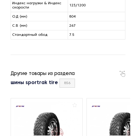
Индекс нагрузки & Индекс
123/1200
скорости
О.Д (мм)
804
С.В (мм)
267
Стандартный обод
7.5
Другие товары из раздела
шины sportrak tire
856