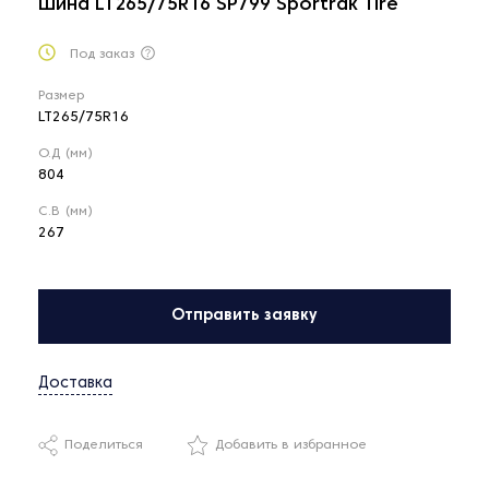
Шина LT265/75R16 SP799 Sportrak Tire
Под заказ
Размер
LT265/75R16
О.Д (мм)
804
С.В (мм)
267
Отправить заявку
Доставка
Поделиться
Добавить в избранное