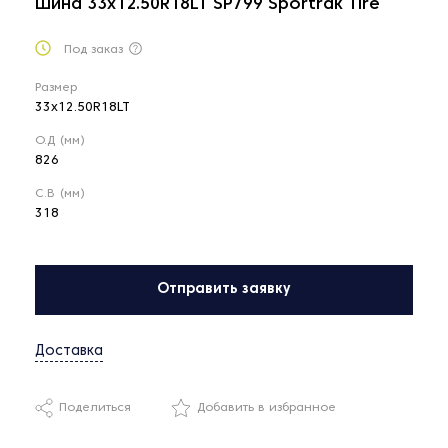
Шина 33x12.50R18LT SP799 Sportrak Tire
Под заказ
Размер
33x12.50R18LT
О.Д (мм)
826
С.В (мм)
318
Отправить заявку
Доставка
Поделиться
Добавить в избранное