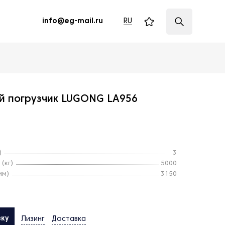
RU
info@eg-mail.ru
й погрузчик LUGONG LA956
)
3
(кг)
5000
мм)
3150
вку
Лизинг
Доставка