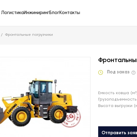
Логистика
Инжиниринг
Блог
Контакты
Фронтальные погрузчики
Фронтальны
Под заказ
Емкость ковша (м³
Грузоподъемность 
Высота выгрузки (
Отправить зая