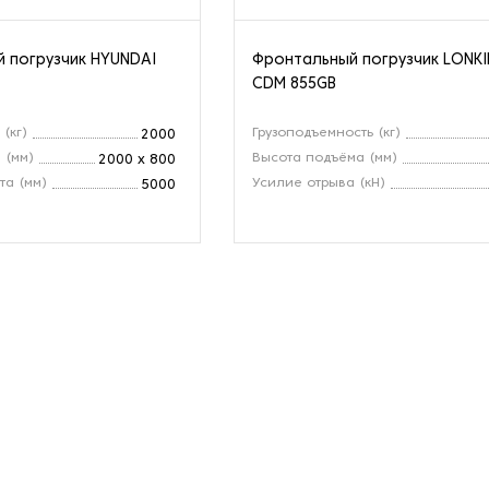
 погрузчик HYUNDAI
Фронтальный погрузчик LONK
CDM 855GВ
 (кг)
Грузоподъемность (кг)
2000
 (мм)
Высота подъёма (мм)
2000 x 800
та (мм)
Усилие отрыва (кН)
5000