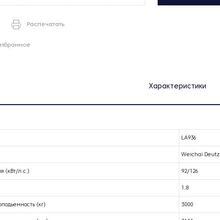
Распечатать
избранное
Характеристики
LA936
Weichai Deut
 (кВт/л.с.)
92/126
1,8
подьемность (кг)
3000