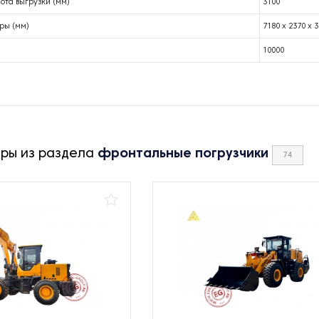
ота выгрузки (мм)
3100
ры (мм)
7180 x 2370 x 
10000
ары из раздела
фронтальные погрузчики
74