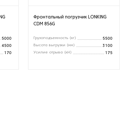
ING
Фронтальный погрузчик LONKING
Фр
CDM 856G
ZL
Грузоподъемность (кг)
Гр
5000
5500
Высота выгрузки (мм)
Вы
4500
3100
Усилие отрыва (кН)
Ус
170
175