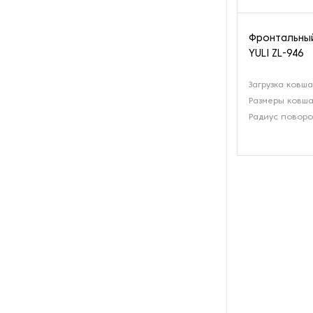
Фронтальный
YULI ZL-946
Загрузка ковша
Размеры ковша
Радиус поворо