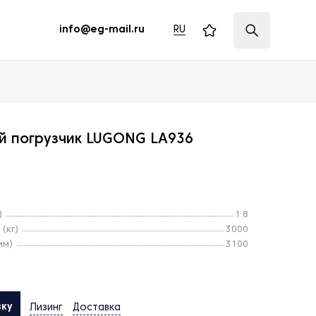
RU
info@eg-mail.ru
й погрузчик LUGONG LA936
)
1.8
(кг)
3000
мм)
3100
вку
Лизинг
Доставка