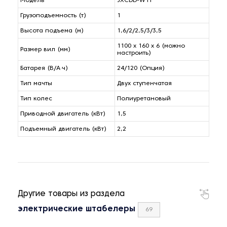
Модель
JXCDD-W1T
Грузоподъемность (т)
1
Высота подъема (м)
1,6/2/2,5/3/3,5
1100 x 160 x 6 (можно
Размер вил (мм)
настроить)
Батарея (В/А·ч)
24/120 (Опция)
Тип мачты
Двух ступенчатая
Тип колес
Полиуретановый
Приводной двигатель (кВт)
1,5
Подъемный двигатель (кВт)
2,2
Другие товары из раздела
электрические штабелеры
69