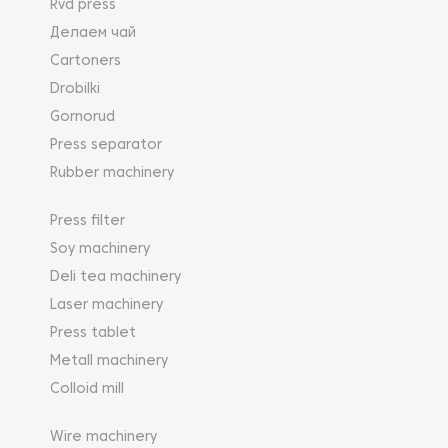
Rvd press
Делаем чай
Cartoners
Drobilki
Gornorud
Press separator
Rubber machinery
Press filter
Soy machinery
Deli tea machinery
Laser machinery
Press tablet
Metall machinery
Colloid mill
Wire machinery