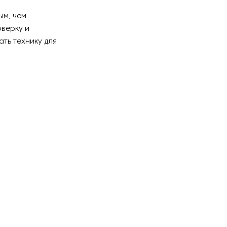
ым, чем
верку и
ть технику для