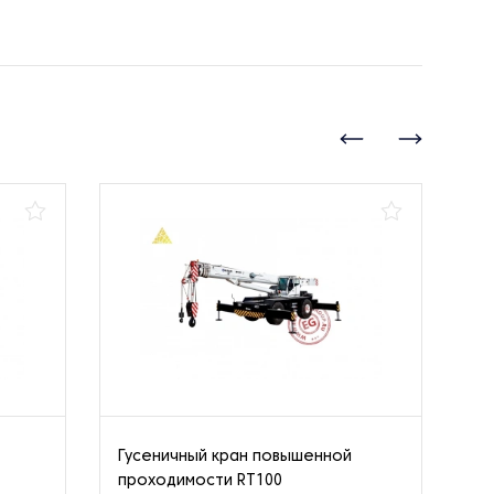
Гусеничный кран повышенной
Гу
проходимости RT100
пр