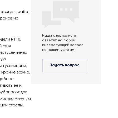
ется для работ
кранов на
Наши специалисты
дели RT10,
ответят на любой
интересующий вопрос
 Серия
по нашим услугам
их гусеничных
ную
Задать вопрос
и гусеницами,
 крайне важно,
удобные
гивать ее и
трубопроводов.
колько минут, а
кции стрелы,