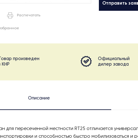
Отправить зая
Распечатать
избранное
Товар произведен
Официальный
в КНР
дилер завода
Описание
ан для пересеченной местности RT25 отличается универса
нспортировки и способностью быстро мобилизоваться и р