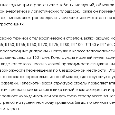
ных задач: при строительстве небольших зданий, объектов
й энергетики и логистических площадок. Также он применя
тах, линиях электропередач и в качестве вспомогательных 
тростанциях.
 серию техники с телескопической стрелой, включающую мо
35, RT50, RT55, RT60, RT70, RT75, RT80, RT100, RT130 и RT160.
превосходные диаграммы нагрузки в классе телескопическ
одъемностью до 160 тонн. Конструкция моделей имеет важ
 виде колесного шасси высокой проходимости с выдвижным
 возможности перемещения по бездорожной местности. Это
ет о проектах строительства на объектах, где отсутствуют 
развязки. Телескопическая структура стрелы позволяет втя
там, где есть препятствия в виде линий электропередач и 
полностью выдвинуть или втянуть свою стрелу всего за нес
стрелой на гусеничном ходу пришлось бы долго снимать се
тить кран.