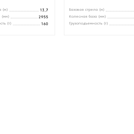
 (м)
Базовая стрела (м)
13,7
 (мм)
Колесная база (мм)
2955
ть (т)
Грузоподъемность (т)
160