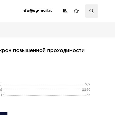
RU
info@eg-mail.ru
 кран повышенной проходимости
)
9,9
м)
2250
 (т)
25