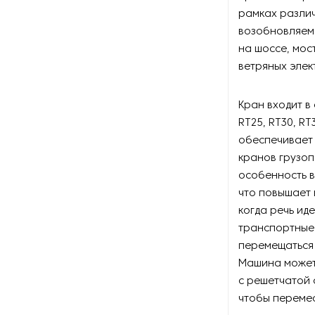
рамках различ
возобновляемо
на шоссе, мос
ветряных элек
Кран входит в
RT25, RT30, RT
обеспечивает 
кранов грузоп
особенность в
что повышает
когда речь ид
транспортные 
перемещаться 
Машина может 
с решетчатой 
чтобы перемес