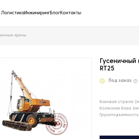
Логистика
Инжиниринг
Блог
Контакты
ничные краны
Гусеничный
RT25
Под заказ
Базовая стрела (м
Колесная база (м
Грузоподъемность