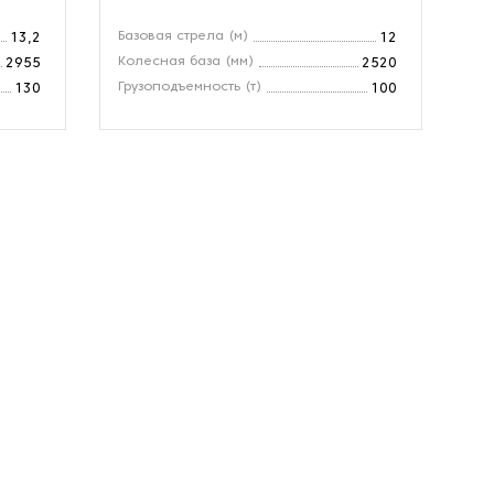
Базовая стрела (м)
Ба
13,2
12
Колесная база (мм)
Ко
2955
2520
Грузоподъемность (т)
Гр
130
100