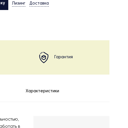
вку
Лизинг
Доставка
Гарантия
Характеристики
льностью,
аботать в