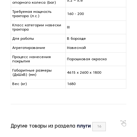
5,2 ~ 5,6
опорного колеса (bar)
Требуемая мощность
160 - 200
трактора (л.с.)
Класс категории навески
III
трактора
Для работы
В борозде
Агрегатирование
Навесной
Процесс нанесения
Порошковая окраска
покрытия
Габаритные размеры
4615 x 2600 x 1800
(ДxШxВ) (мм)
Вес (кг)
1680
Другие товары из раздела
плуги
16