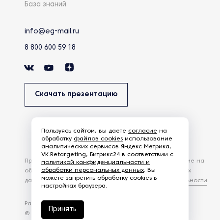
База знаний
info@eg-mail.ru
8 800 600 59 18
Скачать презентацию
Пользуясь сайтом, вы даете
согласие
на
обработку
файлов cookies
использование
аналитических сервисов Яндекс Метрика,
VK.Retargeting, Битрикс24 в соответствии с
Продолжая использовать наш сайт, вы даете согласие на
политикой конфиденциальности и
обработки персональных данных
. Вы
обработку файлов Cookies и других пользовательских
можете запретить обработку cookies в
данных, в соответствии с
Политикой конфиденциальности
.
настройках браузера.
Разработка сайта —
студия Z-Labs
Принять
© 2026 – Eurasia Group. Все права защищены