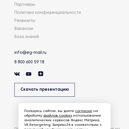
Партнеры
Политика конфиденциальности
Реквизиты
Вакансии
База знаний
info@eg-mail.ru
8 800 600 59 18
Скачать презентацию
Пользуясь сайтом, вы даете
согласие
на
обработку
файлов cookies
использование
аналитических сервисов Яндекс Метрика,
VK.Retargeting, Битрикс24 в соответствии с
Продолжая использовать наш сайт, вы даете согласие на