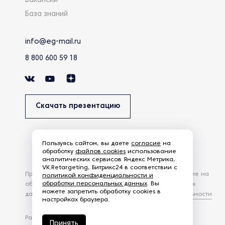
Вакансии
База знаний
info@eg-mail.ru
8 800 600 59 18
Скачать презентацию
Пользуясь сайтом, вы даете
согласие
на
обработку
файлов cookies
использование
аналитических сервисов Яндекс Метрика,
VK.Retargeting, Битрикс24 в соответствии с
Продолжая использовать наш сайт, вы даете согласие на
политикой конфиденциальности и
обработки персональных данных
. Вы
обработку файлов Cookies и других пользовательских
можете запретить обработку cookies в
данных, в соответствии с
Политикой конфиденциальности
.
настройках браузера.
Разработка сайта —
студия Z-Labs
Принять