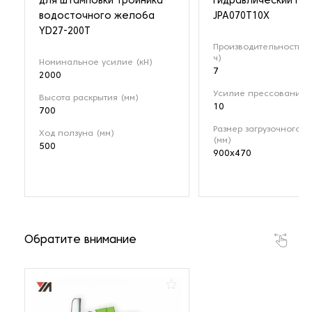
для штамповки тройника
гидравлический пр
водосточного желоба
JPA070T10X
YD27-200T
Производительность (
ч)
Номинальное усилие (кН)
7
2000
Усилие прессования (
Высота раскрытия (мм)
10
700
Размер загрузочного о
Ход ползуна (мм)
(мм)
500
900x470
Обратите внимание