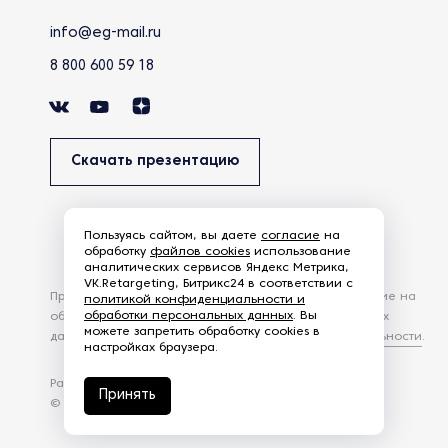
info@eg-mail.ru
8 800 600 59 18
Скачать презентацию
Пользуясь сайтом, вы даете
согласие
на
обработку
файлов cookies
использование
аналитических сервисов Яндекс Метрика,
VK.Retargeting, Битрикс24 в соответствии с
Продолжая использовать наш сайт, вы даете согласие на
политикой конфиденциальности и
обработки персональных данных
. Вы
обработку файлов Cookies и других пользовательских
можете запретить обработку cookies в
данных, в соответствии с
Политикой конфиденциальности
.
настройках браузера.
Разработка сайта —
студия Z-Labs
Принять
© 2026 – Eurasia Group. Все права защищены