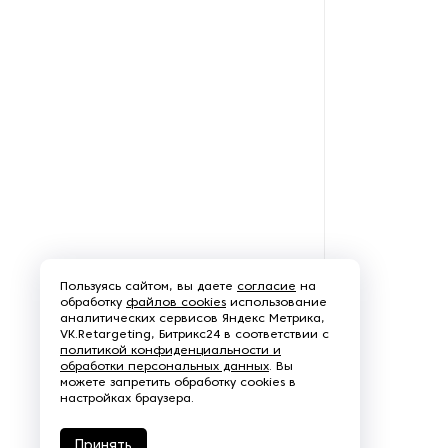
Послепечатное
оборудование
Прессы для горячего
тиснения
Прессы для рельефного
тиснения на бумаге и
картоне
Принтеры
Пользуясь сайтом, вы даете
согласие
на
обработку
Ротогравюрное
файлов cookies
использование
аналитических сервисов Яндекс Метрика,
оборудование
VK.Retargeting, Битрикс24 в соответствии с
политикой конфиденциальности и
обработки персональных данных
. Вы
Станки для нанесения клея
можете запретить обработку cookies в
на бумагу и картон
настройках браузера.
Станки для покрытия лаком
Принять