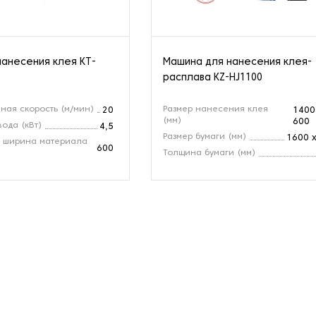
нанесения клея KT-
Машина для нанесения клея-
расплава KZ-HJ1100
ная скорость (м/мин)
Размер нанесения клея
20
1400
(мм)
600
ода (кВт)
4,5
Размер бумаги (мм)
1600 
 ширина материала
600
Толщина бумаги (мм)