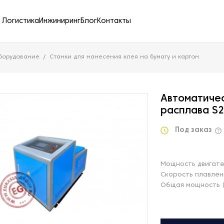
Логистика
Инжиниринг
Блог
Контакты
борудование
Станки для нанесения клея на бумагу и картон
Автоматичес
расплава S
Под заказ
Мощность двигате
Скорость плавлени
Общая мощность (