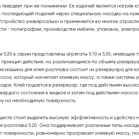
 твердеет при ее понижении. Ее задачей является нагрев к
с последующей подачей через специальную насадку на ну
Устройство универсально и применяется во многих отрасля
и - полиграфии, производстве мебели, упаковок, электро
 S20 в серии представлены агрегаты S10 и S30, имеющие т
 принцип действия, но различающиеся по объему резерву
я машина для клея-расплава состоит из резервуара для кл
асоса, который нагнетает клеевую массу, а также системы 
адок. Клей подается в резервуар, где под действием высо
твердого состояния в жидкое и затем под действием насоса
ку на необходимую поверхность.
еств стоит выделить высокую эффективность и удобство 
я-расплава S20. Она поддерживает различные типы насад
т поверхности, равномерно прогревает клеевую массу, п