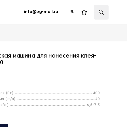
RU
info@eg-mail.ru
кая машина для нанесения клея-
20
ля (Вт)
400
я (кг/ч)
40
кВт)
6,5-7,5