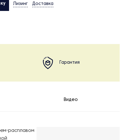
вку
Лизинг
Доставка
Гарантия
Видео
леем-расплавом
кой