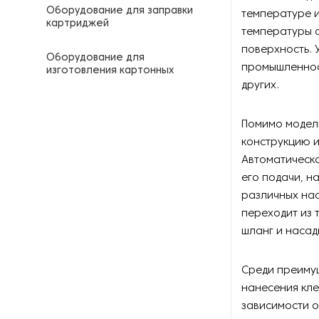
Оборудование для заправки
температуре и
картриджей
температуры 
поверхность. 
Оборудование для
промышленност
изготовления картонных
уголков
других.
Оборудование для
Помимо модели
изготовления штанцформ
конструкцию и
Автоматическа
Оборудование для
кашировки картона
его подачи, н
различных нас
Оборудование для
переходит из 
литографии
шланг и насад
Оборудование для
Среди преимущ
производства бумаги
нанесения кле
Оборудование для
зависимости о
производства бумажной тары