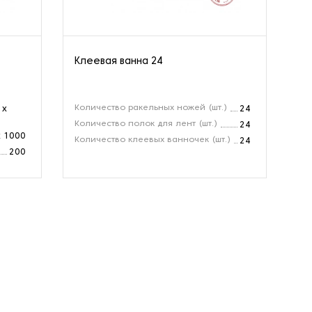
Клеевая ванна 24
Ст
B1
Количество ракельных ножей (шт.)
Ши
 х
24
Количество полок для лент (шт.)
Пл
24
х 1000
Количество клеевых ванночек (шт.)
Ск
24
200