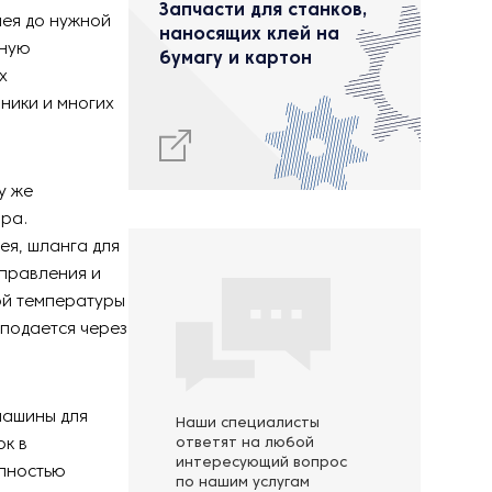
Запчасти для станков,
лея до нужной
наносящих клей на
жную
бумагу и картон
х
ники и многих
у же
ара.
ея, шланга для
управления и
кой температуры
 подается через
машины для
Наши специалисты
ок в
ответят на любой
интересующий вопрос
олностью
по нашим услугам