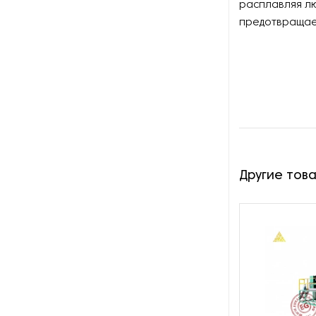
расплавляя лю
предотвращает
Оборудование для
производства картона
Оборудование для
производства картонных
втулок
Оборудование для
производства конвертов
Другие тов
Оборудование для
производства этикеток
Оборудование для резки
бумаги и картона
Оборудование для
силиконизации бумаги