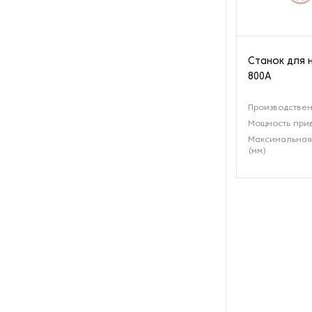
Оборудование для сушки
бумажных изделий
Оборудование для
Станок для 
трафаретной печати
800A
Оборудование для упаковки
Производствен
бумаги
Мощность прив
Максимальная
Оборудование для установки
(мм)
люверсов
Оборудования для тиснения
фольги
Обрезчики углов
Офсетные печатные машины
Переплетные машины