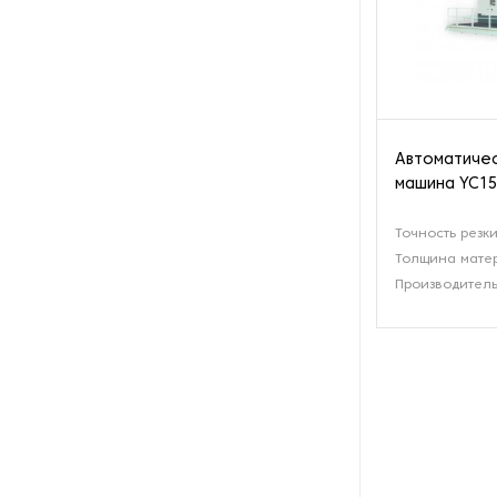
Послепечатное
оборудование
Прессы для горячего
тиснения
Автоматичес
машина YC1
Прессы для рельефного
тиснения на бумаге и
картоне
Точность резки
Толщина мате
Принтеры
Производитель
Ротогравюрное
оборудование
Станки для нанесения клея
на бумагу и картон
Станки для покрытия лаком