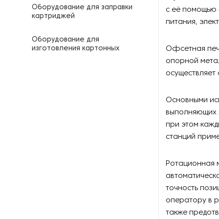
Оборудование для заправки
с её помощью 
картриджей
питания, элек
Оборудование для
изготовления картонных
Офсетная печ
уголков
опорной мета
осуществляет 
Оборудование для
изготовления штанцформ
Основными ис
выполняющих 
Оборудование для
кашировки картона
при этом кажд
станций приме
Оборудование для
литографии
Ротационная м
автоматическ
Оборудование для
производства бумаги
точность пози
оператору в 
Оборудование для
также предот
производства бумажной тары