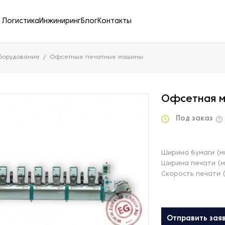
Логистика
Инжиниринг
Блог
Контакты
борудование
Офсетные печатные машины
Офсетная м
Под заказ
Ширина бумаги (м
Ширина печати (м
Скорость печати 
Отправить зая