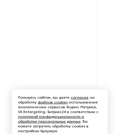
бумаги и картона
Станки для пробивки
отверстий в бумаге и
картоне
Счетчики листов
Тампонные станки
Термопрессы для сувенирной
печати
Тигельные прессы
Пользуясь сайтом, вы даете
согласие
на
обработку
файлов cookies
использование
Фальцевальное
аналитических сервисов Яндекс Метрика,
оборудование
VK.Retargeting, Битрикс24 в соответствии с
политикой конфиденциальности и
обработки персональных данных
. Вы
Флексопечатные машины
можете запретить обработку cookies в
настройках браузера.