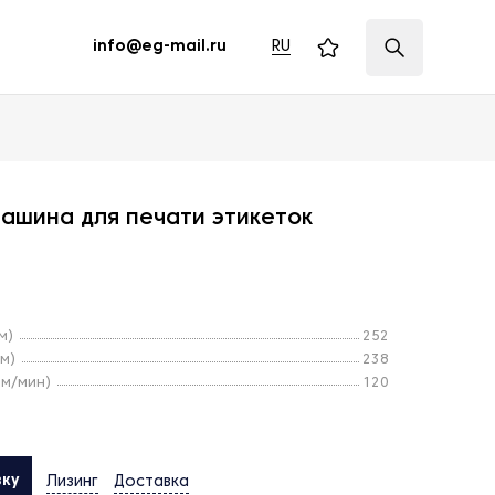
RU
info@eg-mail.ru
ашина для печати этикеток
м)
252
м)
238
(м/мин)
120
вку
Лизинг
Доставка