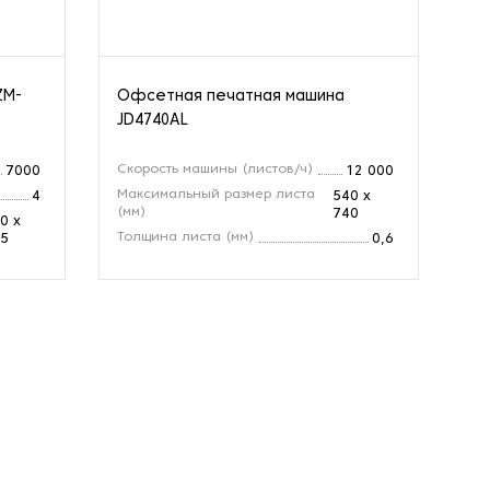
ZM-
Офсетная печатная машина
Ли
JD4740AL
IP
Скорость машины (листов/ч)
Пр
7000
12 000
Максимальный размер листа
Ди
4
540 х
(мм)
740
Дл
0 х
Толщина листа (мм)
5
0,6