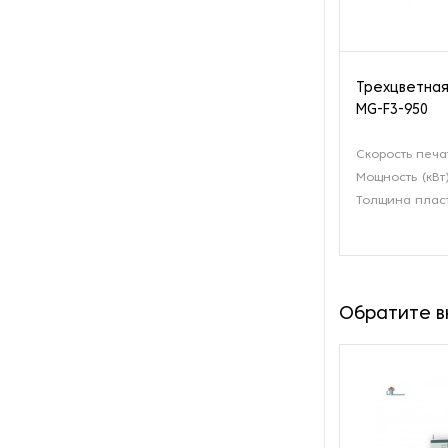
Оборудование для сушки
бумажных изделий
Оборудование для
Трехцветная
трафаретной печати
MG-F3-950
Оборудование для упаковки
Скорость печа
бумаги
Мощность (кВт
Толщина плас
Оборудование для установки
люверсов
Оборудования для тиснения
фольги
Обратите 
Обрезчики углов
Офсетные печатные машины
Переплетные машины