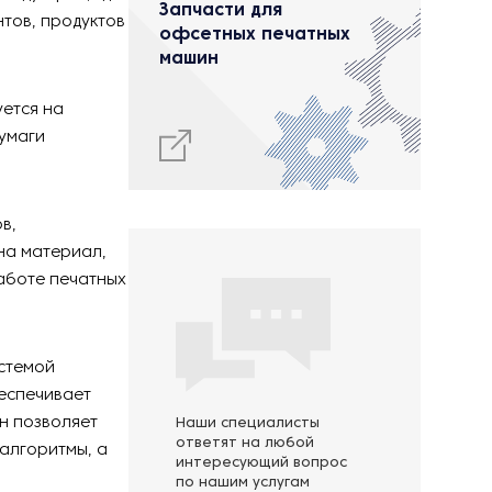
Запчасти для
нтов, продуктов
офсетных печатных
машин
ется на
умаги
в,
на материал,
работе печатных
истемой
еспечивает
н позволяет
Наши специалисты
ответят на любой
алгоритмы, а
интересующий вопрос
по нашим услугам