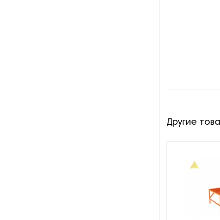
Оборудование для
производства картона
Оборудование для
производства картонных
втулок
Оборудование для
производства конвертов
Другие тов
Оборудование для
производства этикеток
Оборудование для резки
бумаги и картона
Оборудование для
силиконизации бумаги