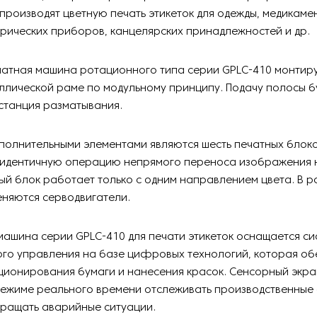
производят цветную печать этикеток для одежды, медикаме
трических приборов, канцелярских принадлежностей и др.
атная машина ротационного типа серии GPLC-410 монтиру
ллической раме по модульному принципу. Подачу полосы б
станция разматывания.
полнительными элементами являются шесть печатных блоко
идентичную операцию непрямого переноса изображения 
ый блок работает только с одним направлением цвета. В 
няются серводвигатели.
ашина серии GPLC-410 для печати этикеток оснащается с
ого управления на базе цифровых технологий, которая об
ционирования бумаги и нанесения красок. Сенсорный экра
режиме реального времени отслеживать производственные 
вращать аварийные ситуации.