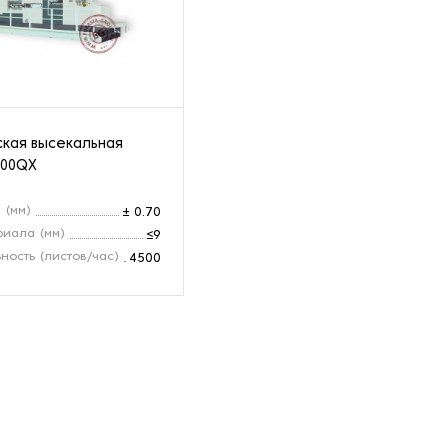
кая высекальная
500QX
 (мм)
± 0.70
риала (мм)
≤9
ность (листов/час)
4500