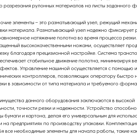
 разрезания рулонных материалов на листы заданного 
очие элементы – это разматывающий узел, режущий механи
вки материала. Разматывающий узел надежно фиксирует р
равномерное натяжение полотна во время процесса резки
нащенный высококачественными ножами, осуществляет про
езку благодаря прецизионной настройке. Система трансп
еспечивает стабильное движение полотна, минимизируя в
ефектов. Управление машиной осуществляется с помощью 
анических контроллеров, позволяющих оператору быстро 
ки в зависимости от типа материала и требуемого форма
имущества данного оборудования заключаются в высокой
ности, точности резки и надежности. Устройство способн
ы бумаги и картона, делая его универсальным для использ
 на предприятиях по производству упаковки. Комплектац
бя все необходимые элементы для начала работы, такие ка