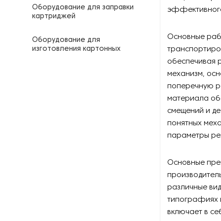
Оборудование для заправки
эффективного
картриджей
Основные раб
Оборудование для
изготовления картонных
транспортиро
уголков
обеспечивая 
механизм, ос
Оборудование для
поперечную р
изготовления штанцформ
материала об
смещений и д
Оборудование для
кашировки картона
понятных мех
параметры рез
Оборудование для
литографии
Основные пре
производитель
Оборудование для
различные вид
производства бумаги
типографиях и
Оборудование для
включает в се
производства бумажной тары