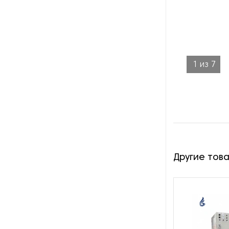
Оборудование для сушки
бумажных изделий
Оборудование для
трафаретной печати
1
из
7
Оборудование для упаковки
бумаги
Оборудование для установки
люверсов
Оборудования для тиснения
фольги
Другие тов
Обрезчики углов
Офсетные печатные машины
Переплетные машины