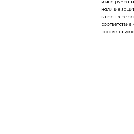
и инструменты
наличие защит
Оборудование для
в процессе ра
производства картона
соответствие 
соответствую
Оборудование для
производства картонных
втулок
Оборудование для
производства конвертов
Оборудование для
производства этикеток
Оборудование для резки
бумаги и картона
Оборудование для
силиконизации бумаги