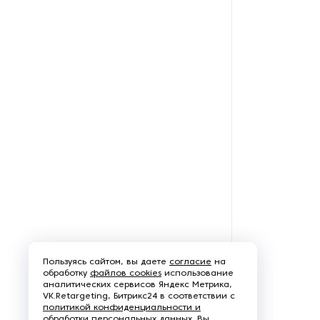
бумаги и картона
Станки для пробивки
отверстий в бумаге и
картоне
Счетчики листов
Тампонные станки
Термопрессы для сувенирной
печати
Тигельные прессы
Фальцевальное
оборудование
Пользуясь сайтом, вы даете
согласие
на
обработку
файлов cookies
использование
аналитических сервисов Яндекс Метрика,
Флексопечатные машины
VK.Retargeting, Битрикс24 в соответствии с
политикой конфиденциальности и
обработки персональных данных
. Вы