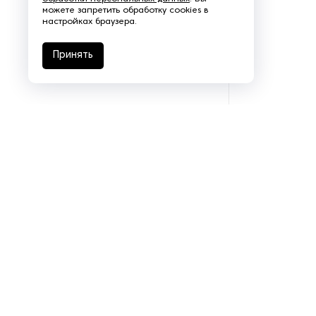
Цифровые печатные машины
можете запретить обработку cookies в
настройках браузера.
Принять
Подразделения