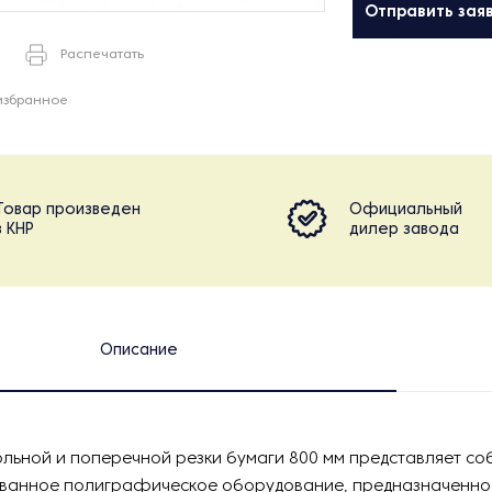
Отправить зая
Распечатать
избранное
Товар произведен
Официальный
в КНР
дилер завода
Описание
льной и поперечной резки бумаги 800 мм представляет со
ванное полиграфическое оборудование, предназначенное