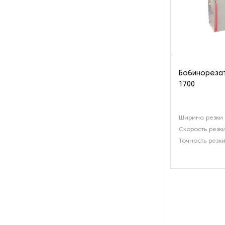
Послепечатное
оборудование
Прессы для горячего
тиснения
Бобинорезат
1700
Прессы для рельефного
тиснения на бумаге и
картоне
Ширина резки 
Принтеры
Скорость резк
Точность резки
Ротогравюрное
оборудование
Станки для нанесения клея
на бумагу и картон
Станки для покрытия лаком