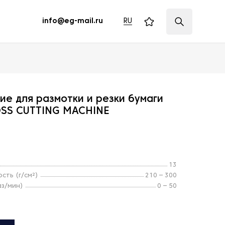
RU
info@eg-mail.ru
е для размотки и резки бумаги
SS CUTTING MACHINE
13
сть (г/см²)
210 – 300
аз/мин)
0 – 50