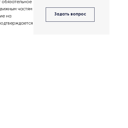
т обязательное
движным частям
Задать вопрос
ие на
подтверждается