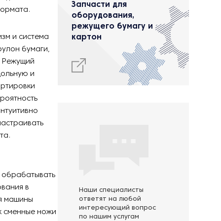
Запчасти для
формата.
оборудования,
режущего бумагу и
зм и система
картон
улон бумаги,
. Режущий
дольную и
ортировки
ероятность
интуитивно
настраивать
та.
о обрабатывать
ования в
Наши специалисты
ия машины
ответят на любой
интересующий вопрос
к сменные ножи
по нашим услугам