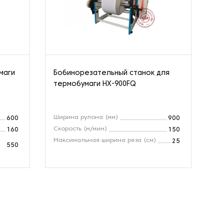
маги
Бобинорезательный станок для
Бо
термобумаги HX-900FQ
те
Ширина рулона (мм)
Пл
600
900
Скорость (м/мин)
Ск
160
150
Максимальная ширина реза (см)
То
25
550