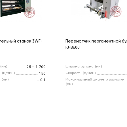
ельный станок ZWF-
Перемотчик пергаментной бу
FJ-B600
(мм)
Ширина рулона (мм)
25 – 1 700
и (м/мин)
Скорость (м/мин)
150
 (мм)
Максимальный диаметр размотки
± 0.1
(мм)