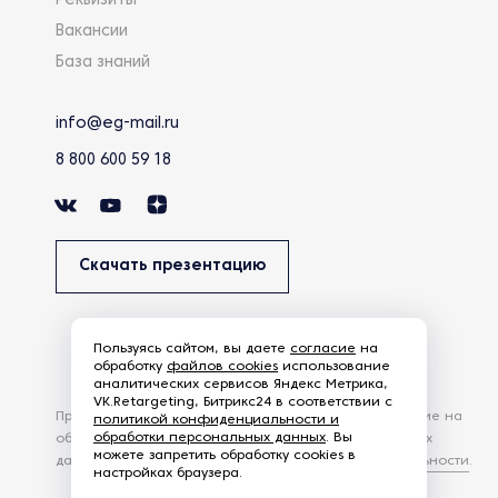
Реквизиты
Вакансии
База знаний
info@eg-mail.ru
8 800 600 59 18
Скачать презентацию
Пользуясь сайтом, вы даете
согласие
на
обработку
файлов cookies
использование
аналитических сервисов Яндекс Метрика,
VK.Retargeting, Битрикс24 в соответствии с
Продолжая использовать наш сайт, вы даете согласие на
политикой конфиденциальности и
обработки персональных данных
. Вы
обработку файлов Cookies и других пользовательских
можете запретить обработку cookies в
данных, в соответствии с
Политикой конфиденциальности
.
настройках браузера.