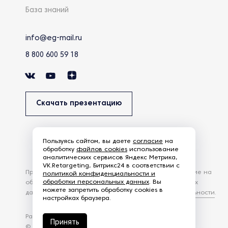
База знаний
info@eg-mail.ru
8 800 600 59 18
Скачать презентацию
Пользуясь сайтом, вы даете
согласие
на
обработку
файлов cookies
использование
аналитических сервисов Яндекс Метрика,
VK.Retargeting, Битрикс24 в соответствии с
Продолжая использовать наш сайт, вы даете согласие на
политикой конфиденциальности и
обработки персональных данных
. Вы
обработку файлов Cookies и других пользовательских
можете запретить обработку cookies в
данных, в соответствии с
Политикой конфиденциальности
.
настройках браузера.
Разработка сайта —
студия Z-Labs
Принять
© 2026 – Eurasia Group. Все права защищены