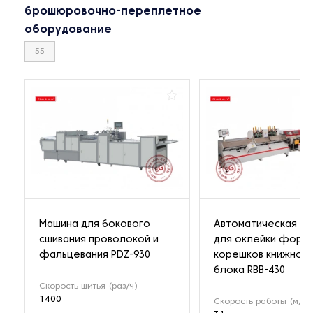
брошюровочно-переплетное
оборудование
55
Машина для бокового
Автоматическая ли
сшивания проволокой и
для оклейки форза
фальцевания PDZ-930
корешков книжног
блока RBB-430
Скорость шитья (раз/ч)
1400
Скорость работы (м/ми