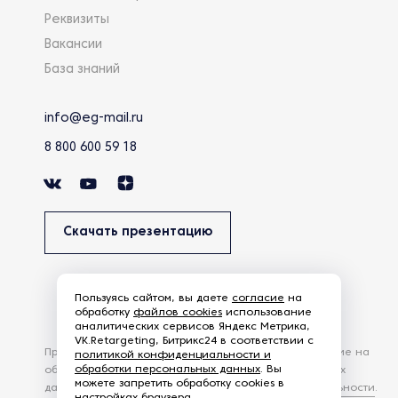
Реквизиты
Вакансии
База знаний
info@eg-mail.ru
8 800 600 59 18
Скачать презентацию
Пользуясь сайтом, вы даете
согласие
на
обработку
файлов cookies
использование
аналитических сервисов Яндекс Метрика,
VK.Retargeting, Битрикс24 в соответствии с
Продолжая использовать наш сайт, вы даете согласие на
политикой конфиденциальности и
обработки персональных данных
. Вы
обработку файлов Cookies и других пользовательских
можете запретить обработку cookies в
данных, в соответствии с
Политикой конфиденциальности
.