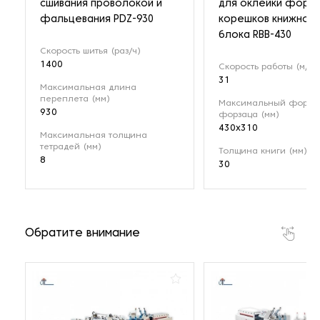
сшивания проволокой и
для оклейки форза
фальцевания PDZ-930
корешков книжног
блока RBB-430
Скорость шитья (раз/ч)
1400
Скорость работы (м/ми
31
Максимальная длина
переплета (мм)
Максимальный форма
930
форзаца (мм)
430x310
Максимальная толщина
тетрадей (мм)
Толщина книги (мм)
8
30
Обратите внимание