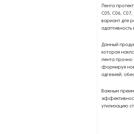
Лента протект
C05, C06, C07,
вариант для р
адаптивность 
Данный продук
которая накла
лента прочно 
формируя нов
адгезией, обе
Важным преиму
эффективность
утилизацию с