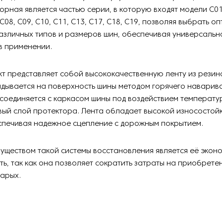
орная является частью серии, в которую входят модели C01,
 C08, C09, C10, C11, C13, C17, C18, C19, позволяя выбрать 
азличных типов и размеров шин, обеспечивая универсальн
в применении.
т представляет собой высококачественную ленту из резин
дывается на поверхность шины методом горячего наварива
соединяется с каркасом шины под воздействием температур
ый слой протектора. Лента обладает высокой износостой
спечивая надежное сцепление с дорожным покрытием.
ществом такой системы восстановления является её экон
, так как она позволяет сократить затраты на приобрете
тарых.