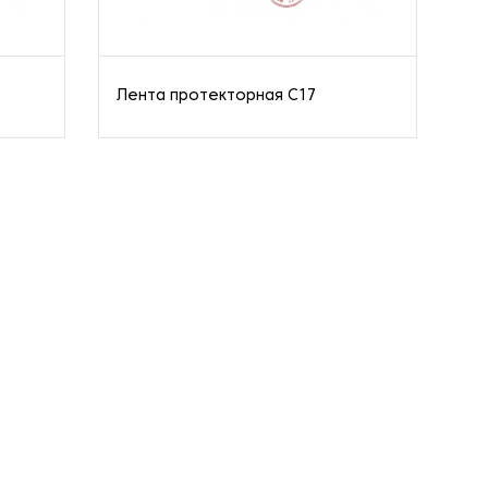
Лента протекторная C17
Ле