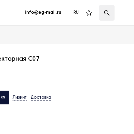
RU
info@eg-mail.ru
екторная C07
вку
Лизинг
Доставка