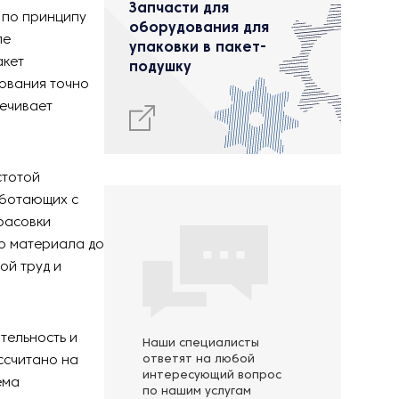
Запчасти для
 по принципу
оборудования для
ле
упаковки в пакет-
акет
подушку
ования точно
ечивает
стотой
аботающих с
фасовки
го материала до
ой труд и
тельность и
Наши специалисты
ссчитано на
ответят на любой
интересующий вопрос
ема
по нашим услугам