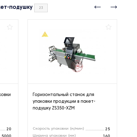
кет-подушку
23
ковки
Горизонтальный станок для
Ве
упаковки продукции в пакет-
ко
подушку ZS350-XZM
Скорость упаковки (м/мин)
Пр
20
25
Ширина упаковки (мм)
Ди
5000
160