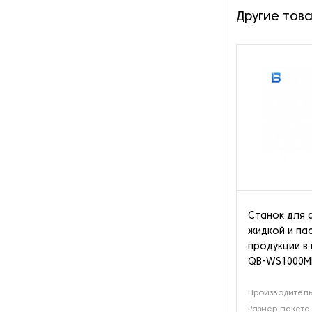
малые пакетики
Другие тов
Оборудование для упаковки в
пакет флоу-пак
Оборудование для упаковки в
пакет-подушку
Оборудование для упаковки в
пакеты дой-пак
Оборудование для упаковки в
тетрапак
Станок для 
Оборудование для упаковки
жидкой и па
цветов
продукции в
QB-WS1000M
Оборудование для упаковки
шипучих таблеток
Производитель
Размер пакета
Оборудование для фасовки в