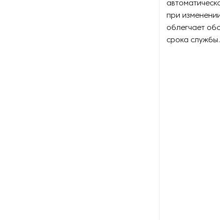
автоматическо
при изменении
Оборудование для
облегчает обс
наполнения аэрозольных
срока службы.
баллонов
Оборудование для
наполнения мешков
Оборудование для
обнаружения дефектов
Оборудование для
окончательной упаковки
Оборудование для
производства бантов из
подарочной ленты
Оборудование для
производства бумажного