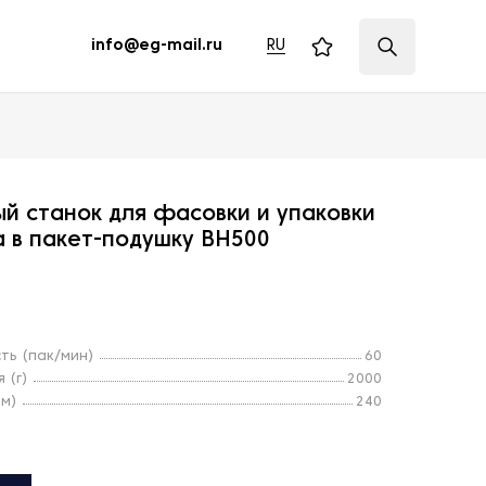
RU
info@eg-mail.ru
й станок для фасовки и упаковки
а в пакет-подушку BH500
ть (пак/мин)
60
 (г)
2000
мм)
240