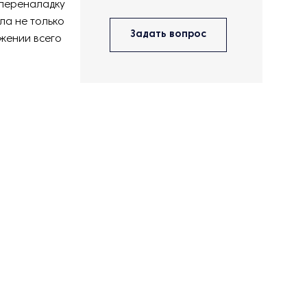
 переналадку
ла не только
Задать вопрос
жении всего