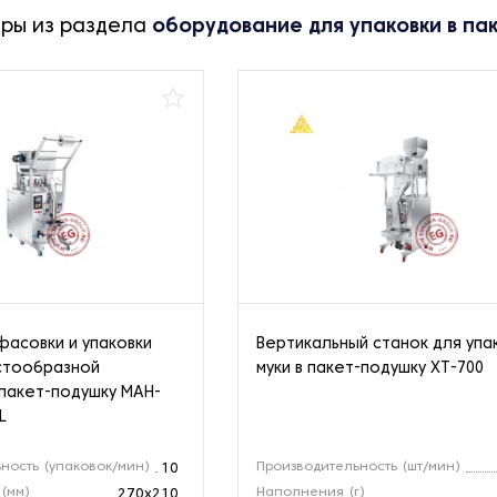
ары из раздела
оборудование для упаковки в па
фасовки и упаковки
Вертикальный станок для упа
стообразной
муки в пакет-подушку XT-700
 пакет-подушку MAH-
L
ность (упаковок/мин)
Производительность (шт/мин)
10
 (мм)
Наполнения (г)
270x210