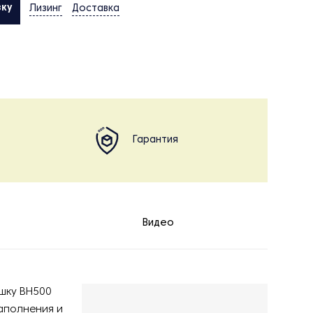
вку
Лизинг
Доставка
Гарантия
Видео
ушку BH500
аполнения и