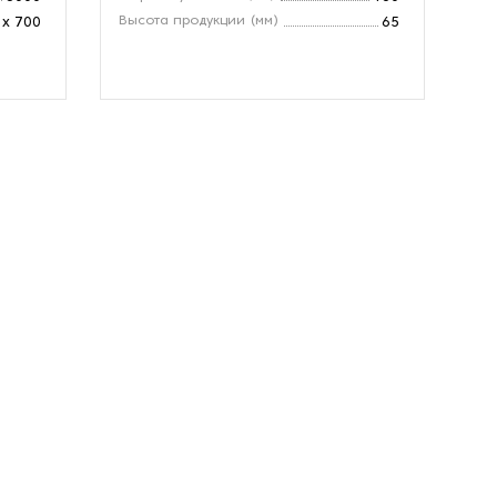
Высота продукции (мм)
Ра
 x 700
65