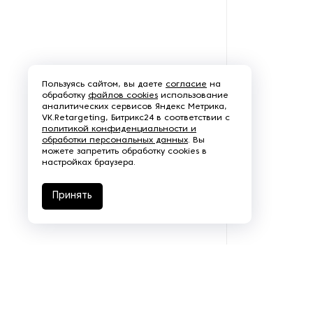
Станки для отмотки, раздачи
и нанесения этикеток
Суппозиторное
Пользуясь сайтом, вы даете
согласие
на
оборудование
обработку
файлов cookies
использование
аналитических сервисов Яндекс Метрика,
VK.Retargeting, Битрикс24 в соответствии с
Счетно-фасовочное
политикой конфиденциальности и
оборудование
обработки персональных данных
. Вы
можете запретить обработку cookies в
настройках браузера.
Термоусадочное
упаковочное оборудование
Принять
Термоформовочное
оборудование
Трейсилеры
Тубонаполнительные машины