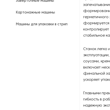
Заверточные машины
запечатывания
формирования
Картонажные машины
герметичного 
формируется 
Машины для упаковки в стрип
пакеты
контролирует
стабильное к
Металлодетекторы
Станок легко 
Оборудование для запайки и
эксплуатации,
сшивания мешков
соусами, крем
включает неск
Оборудование для запайки
пакетов
финальной зап
ускоряет упак
Оборудование для
консервирования
Главными преи
гибкость в ра
Оборудование для мерной
перемотки подарочной
надежную эксп
ленты