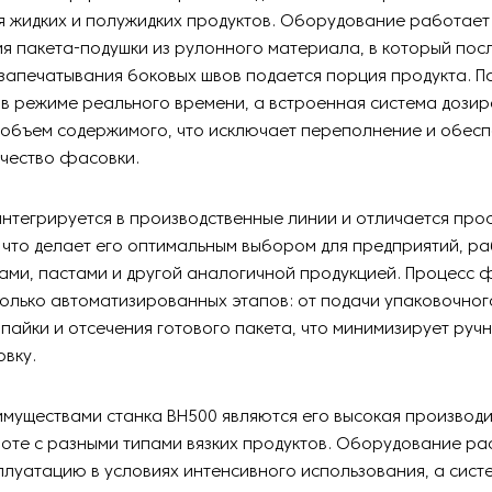
 жидких и полужидких продуктов. Оборудование работает
 пакета-подушки из рулонного материала, в который пос
запечатывания боковых швов подается порция продукта. П
в режиме реального времени, а встроенная система дозир
 объем содержимого, что исключает переполнение и обесп
ачество фасовки.
интегрируется в производственные линии и отличается про
 что делает его оптимальным выбором для предприятий, р
ами, пастами и другой аналогичной продукцией. Процесс 
олько автоматизированных этапов: от подачи упаковочно
айки и отсечения готового пакета, что минимизирует ручн
овку.
муществами станка BH500 являются его высокая производи
боте с разными типами вязких продуктов. Оборудование ра
луатацию в условиях интенсивного использования, а сист