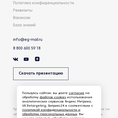
Политика конфиденциальности
Реквизиты
Вакансии
База знаний
info@eg-mail.ru
8 800 600 59 18
Скачать презентацию
Пользуясь сайтом, вы даете
согласие
на
обработку
файлов cookies
использование
аналитических сервисов Яндекс Метрика,
VK.Retargeting, Битрикс24 в соответствии с
Продолжая использовать наш сайт, вы даете согласие на
политикой конфиденциальности и
обработки персональных данных
. Вы
обработку файлов Cookies и других пользовательских