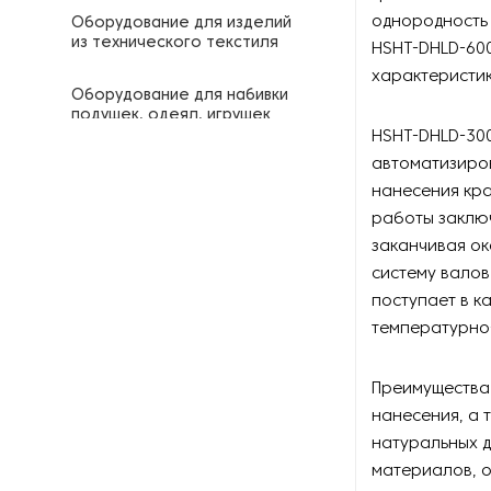
однородность 
Оборудование для изделий
из технического текстиля
HSHT-DHLD-600
характеристи
Оборудование для набивки
подушек, одеял, игрушек
HSHT-DHLD-30
автоматизиро
Оборудование для
нанесения клея на ткань
нанесения кра
работы заключ
Оборудование для
заканчивая ок
нанесения краски на
систему валов
текстиль
поступает в к
температурно
Оборудование для
обработки кожи, войлока,
сукна
Преимущества 
нанесения, а 
Оборудование для
натуральных д
обработки шерсти
материалов, о