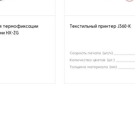
ля термофиксации
Текстильный принтер J360-K
ани HX-ZG
Скорость печати (шт/ч)
Количество цветов (шт.)
Толщина материала (мм)