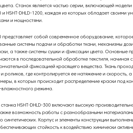
цвета. Станок является частью серии, включающей модели
 и HSHT-DHLD-1200, каждая из которых обладает своими у
ками и мощностями.
0 представляет собой современное оборудование, которое
ванные системы подачи и обработки ткани, механизмы доз
ски, а также системы сушки и фиксации цвета. Основные 
аются в последовательной обработке текстиля, начиная с
ончательной фиксацией красящего вещества. Ткань проход
 и роликов, где контролируется ее натяжение и скорость, а
амеры, в которых происходит распределение краски под к
-влажностного режима.
станка HSHT-DHLD-300 включают высокую производительно
также возможность работы с разнообразными материалами
о синтетических. Корпус и элементы конструкции выполнен
беспечивающих стойкость к воздействию химически активн