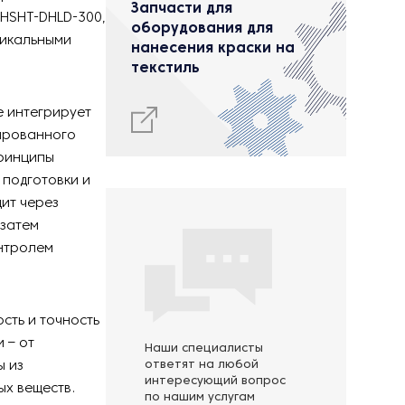
Запчасти для
 HSHT-DHLD-300,
оборудования для
никальными
нанесения краски на
текстиль
 интегрирует
ированного
принципы
 подготовки и
ит через
 затем
онтролем
сть и точность
 – от
Наши специалисты
ы из
ответят на любой
интересующий вопрос
ых веществ.
по нашим услугам