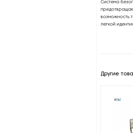
Оборудование для
Система безоп
переработки хлопка-сырца
предотвращаю
возможность 
Оборудование для
легкой идент
производства бантиков из
ткани
Оборудование для
производства канатов,
веревок и шнурков
Оборудование для
Другие тов
производства пряжи
Оборудование для резки и
раскроя текстиля
Оборудование для
смешивания волокна
Оборудование для сушки