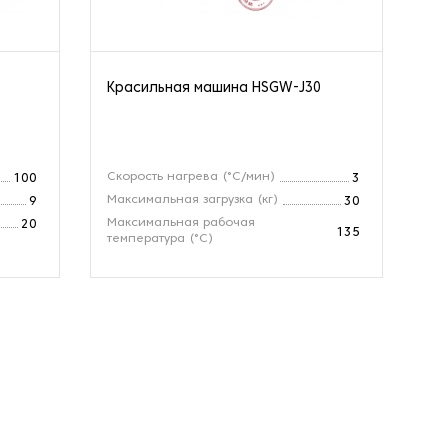
Красильная машина HSGW-J30
Кр
Скорость нагрева (°C/мин)
Об
100
3
Максимальная загрузка (кг)
Ди
9
30
Максимальная рабочая
Вр
20
135
температура (°C)