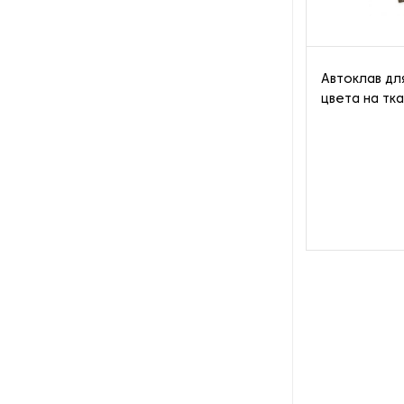
тканей
Оборудование для упаковки
текстильных изделий
Автоклав д
цвета на тк
Оборудование для установки
трикотажных кнопок
Окантовочное оборудование
Основовязальные станки
Рашель-машины
Станки для мерной резки
плоских материалов
Стегальные машины
Текстильные накатные