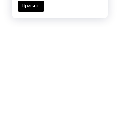
Принять
Подразделения
Eurasia logistics
Coal machinery