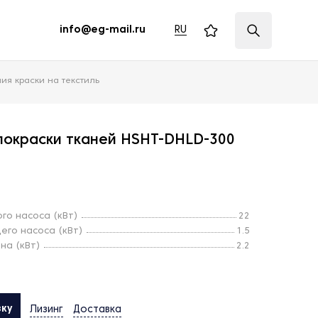
RU
info@eg-mail.ru
я краски на текстиль
покраски тканей HSHT-DHLD-300
го насоса (кВт)
22
го насоса (кВт)
1.5
на (кВт)
2.2
вку
Лизинг
Доставка