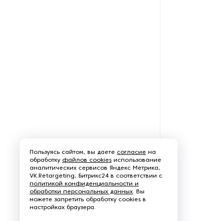
станки
Текстильные принтеры
Термопрессы для ткани
Ткацкие станки
Чесальные машины
Швейное оборудование
Пользуясь сайтом, вы даете
согласие
на
обработку
файлов cookies
использование
аналитических сервисов Яндекс Метрика,
VK.Retargeting, Битрикс24 в соответствии с
политикой конфиденциальности и
обработки персональных данных
. Вы
можете запретить обработку cookies в
настройках браузера.