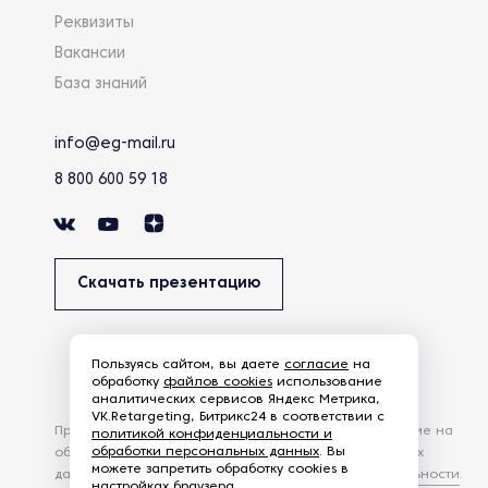
Реквизиты
Вакансии
База знаний
info@eg-mail.ru
8 800 600 59 18
Скачать презентацию
Пользуясь сайтом, вы даете
согласие
на
обработку
файлов cookies
использование
аналитических сервисов Яндекс Метрика,
VK.Retargeting, Битрикс24 в соответствии с
Продолжая использовать наш сайт, вы даете согласие на
политикой конфиденциальности и
обработки персональных данных
. Вы
обработку файлов Cookies и других пользовательских
можете запретить обработку cookies в
данных, в соответствии с
Политикой конфиденциальности
.
настройках браузера.