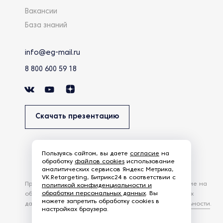
Вакансии
База знаний
info@eg-mail.ru
8 800 600 59 18
Скачать презентацию
Пользуясь сайтом, вы даете
согласие
на
обработку
файлов cookies
использование
аналитических сервисов Яндекс Метрика,
VK.Retargeting, Битрикс24 в соответствии с
Продолжая использовать наш сайт, вы даете согласие на
политикой конфиденциальности и
обработки персональных данных
. Вы
обработку файлов Cookies и других пользовательских
можете запретить обработку cookies в
данных, в соответствии с
Политикой конфиденциальности
.
настройках браузера.