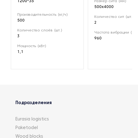
1200-3S
Размер сита (мм)
500х4000
Производительность (кг/ч)
Количество сит (шт.)
500
2
Количество слоёв (шт.)
Частота вибрации (об
3
960
Мощность (кВт)
1,1
Подразделения
Eurasia logistics
Paketodel
Wood blocks