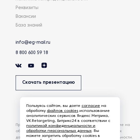
Реквизиты
Вакансии
База знаний
info@eg-mail.ru
8 800 600 59 18
Скачать презентацию
Пользуясь сайтом, вы даете
согласие
на
обработку
файлов cookies
использование
аналитических сервисов Яндекс Метрика,
VK.Retargeting, Битрикс24 в соответствии с
Продолжая использовать наш сайт, вы даете согласие на
политикой конфиденциальности и
обработки персональных данных
. Вы
обработку файлов Cookies и других пользовательских
можете запретить обработку cookies в
данных, в соответствии с
Политикой конфиденциальности
.