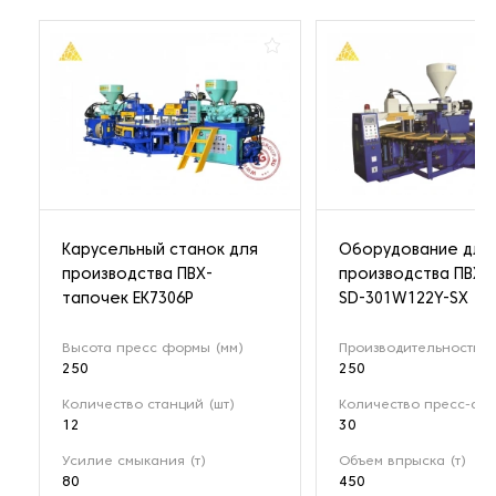
Карусельный станок для
Оборудование для
производства ПВХ-
производства ПВХ-
тапочек EK7306P
SD-301W122Y-SX
Высота пресс формы (мм)
Производительность (
250
250
Количество станций (шт)
Количество пресс-фор
12
30
Усилие смыкания (т)
Объем впрыска (т)
80
450