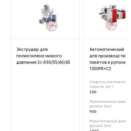
Экструдер для
Автоматический ст
полиэтилена низкого
для производства
давления SJ-A50/55/60/65
пакетов в рулоне 
1000PR+С2
Скорость изготовлени
пакетов (шт.)
250
Максимальная ширин
рулона (мм)
900
Максимальный диамет
рулона (мм)