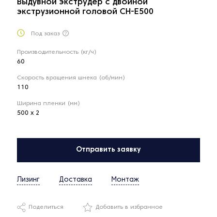
Выдувной экструдер с двойной
экструзионной головой CH-E500
Под заказ
Производительность (кг/ч)
60
Скорость вращения шнека (об/мин)
110
Ширина пленки (мм)
500 x 2
Отправить заявку
Лизинг
Доставка
Монтаж
Поделиться
Добавить в избранное