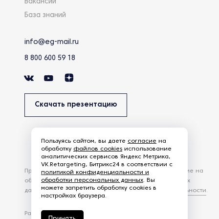
Вакансии
База знаний
info@eg-mail.ru
8 800 600 59 18
Скачать презентацию
Пользуясь сайтом, вы даете
согласие
на
обработку
файлов cookies
использование
аналитических сервисов Яндекс Метрика,
VK.Retargeting, Битрикс24 в соответствии с
Продолжая использовать наш сайт, вы даете согласие на
политикой конфиденциальности и
обработки персональных данных
. Вы
обработку файлов Cookies и других пользовательских
можете запретить обработку cookies в
данных, в соответствии с
Политикой конфиденциальности
.
настройках браузера.
Разработка сайта —
студия Z-Labs