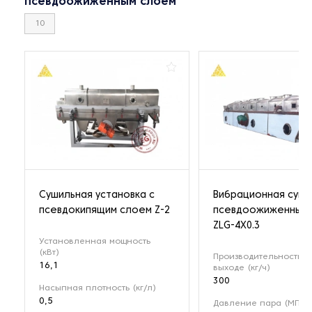
псевдоожиженным слоем
10
Cушильная установка с
Вибрационная суши
псевдокипящим слоем Z-2
псевдоожиженным
ZLG-4X0.3
Установленная мощность
(кВт)
Производительность н
16,1
выходе (кг/ч)
300
Насыпная плотность (кг/л)
0,5
Давление пара (МПа)