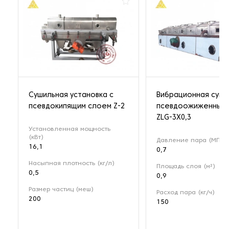
Cушильная установка с
Вибрационная суши
псевдокипящим слоем Z-2
псевдоожиженным
ZLG-3X0,3
Установленная мощность
(кВт)
Давление пара (МПа)
16,1
0,7
Насыпная плотность (кг/л)
Площадь слоя (м²)
0,5
0,9
Размер частиц (меш)
Расход пара (кг/ч)
200
150