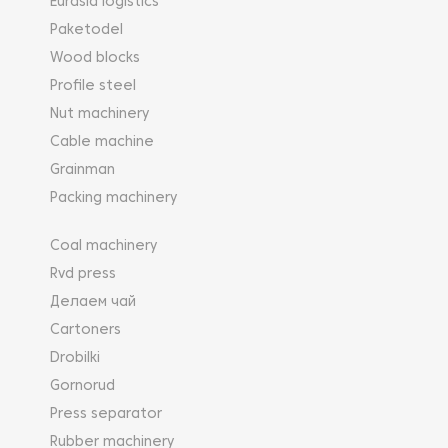
Eurasia logistics
Paketodel
Wood blocks
Profile steel
Nut machinery
Cable machine
Grainman
Packing machinery
Coal machinery
Rvd press
Делаем чай
Cartoners
Drobilki
Gornorud
Press separator
Rubber machinery