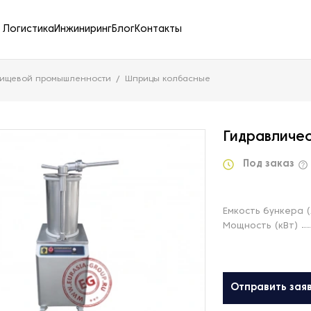
Логистика
Инжиниринг
Блог
Контакты
пищевой промышленности
Шприцы колбасные
Гидравличес
Под заказ
Емкость бункера (
Мощность (кВт)
Отправить зая