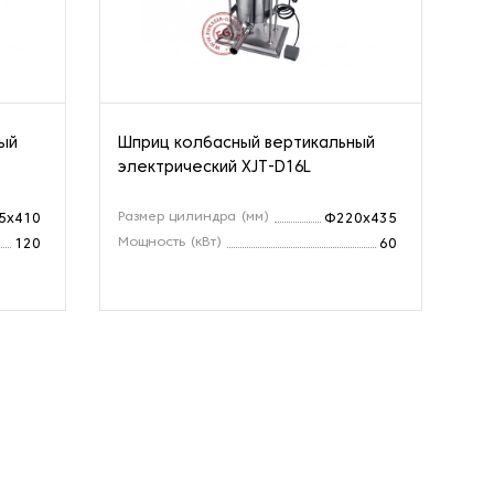
ый
Шприц колбасный вертикальный
Шп
электрический XJT-D16L
эл
Размер цилиндра (мм)
Ра
5x410
Φ220x435
Мощность (кВт)
Мо
120
60