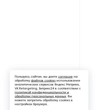
оборотной тары
Оборудование для нарезки и
измельчения грибов
Оборудование для нарезки
хлеба
Оборудование для обжарки
какао
Оборудование для очистки
овощей
Пользуясь сайтом, вы даете
согласие
на
Оборудование для очистки
обработку
файлов cookies
использование
питьевой воды
аналитических сервисов Яндекс Метрика,
VK.Retargeting, Битрикс24 в соответствии с
политикой конфиденциальности и
Оборудование для панировки
обработки персональных данных
. Вы
можете запретить обработку cookies в
настройках браузера.
Оборудование для