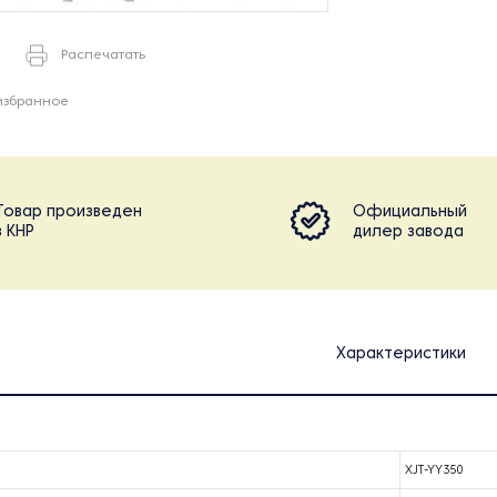
Распечатать
избранное
Товар произведен
Официальный
в КНР
дилер завода
Характеристики
XJT-YY350