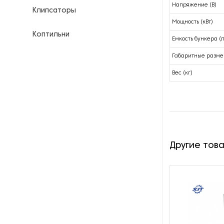
Напряжение (В)
Клипсаторы
Мощность (кВт)
Коптильни
Емкость бункера (л
Габаритные разме
Кофейное оборудование
Вес (кг)
Куттеры
Линии для переработки мяса
Линии для производства
продуктов питания
Другие тов
Маринаторы и вакуумные
массажеры
Мукомольное оборудование
Мясорубки