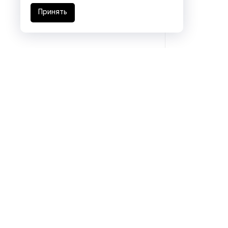
переработки жира
Принять
Оборудование для
переработки лука и чеснока
Оборудование для
переработки орехов
Оборудование для
переработки рыбы и
морепродуктов
Оборудование для
переработки сои
Оборудование для
переработки яиц
Подразделения
Оборудование для
преработки корнеплодов
Eurasia logistics
Coal machinery