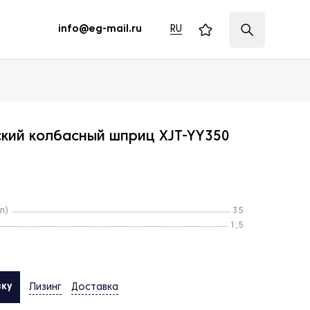
RU
info@eg-mail.ru
кий колбасный шприц XJT-YY350
л)
35
1,5
вку
Лизинг
Доставка