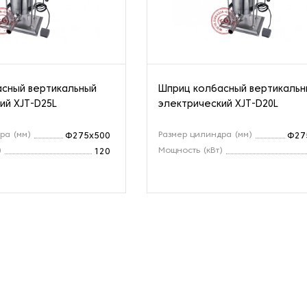
сный вертикальный
Шприц колбасный вертикальн
ий XJT-D25L
электрический XJT-D20L
ра (мм)
Размер цилиндра (мм)
Φ275x500
Φ27
)
Мощность (кВт)
120