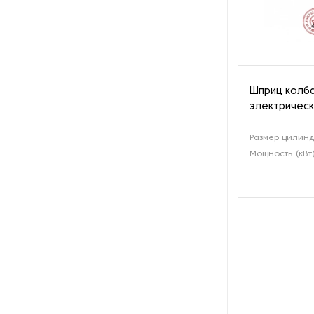
Оборудование для вяления и
сушки мяса и рыбы
Оборудование для
заморозки
Шприц колба
электрическ
Оборудование для
изготовления роллов и суши
Размер цилинд
Мощность (кВт
Оборудование для
изготовления сиропа
Оборудование для
измельчения какао
Оборудование для мойки и
очистки фруктов и ягод
Оборудование для мойки