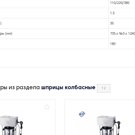
110/220/380
1,5
)
35
ры (мм)
735 x 560 x 124
180
ары из раздела
шприцы колбасные
12