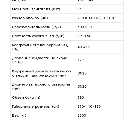
Модель
YGBJ-500-1
Мощность двигателя (кВт)
13.5
Размер блоков (мм)
250 × 140 × (50-210)
Производительность (кг/ч)
300-500
Плотность сухого льда (т/м³)
1.3-1.50
Коэффициент конверсии CO₂
40-43.5
(%)
Давление жидкости на входе
≤2.1
(МПа)
Внутренний диаметр впускного
DN20
отверстия для жидкости (мм)
Диаметр выпускного отверстия
DN20
(мм)
Объем бака (л)
280
Габаритные размеры (см)
270×110×180
Вес (кг)
2300