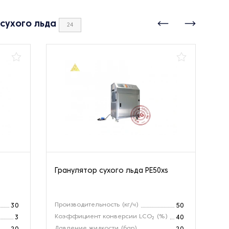
сухого льда
24
Гранулятор сухого льда PE50xs
Ав
су
Производительность (кг/ч)
Пр
30
50
Коэффициент конверсии LCO₂ (%)
Ра
3
40
Давление жидкости (бар)
Пл