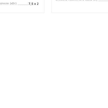
ателя (кВт)
7,5 х 2