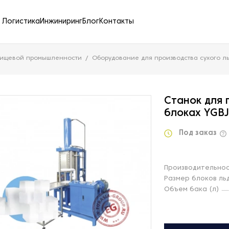
Логистика
Инжиниринг
Блог
Контакты
пищевой промышленности
Оборудование для производства сухого л
Станок для 
блоках YGBJ
Под заказ
Производительност
Размер блоков ль
Объем бака (л)