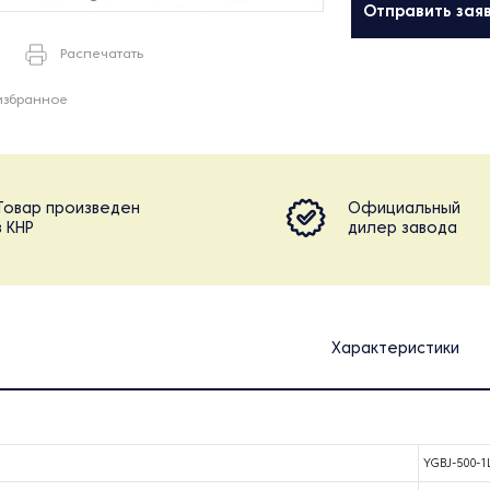
Отправить зая
Распечатать
избранное
Товар произведен
Официальный
в КНР
дилер завода
Характеристики
YGBJ-500-1