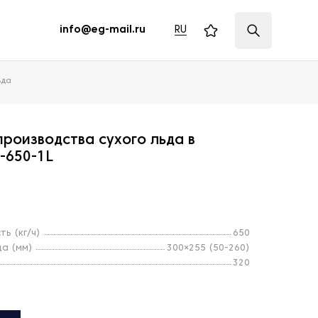
RU
info@eg-mail.ru
ьда
производства сухого льда в
-650-1L
ь (кг/ч)
650
да (мм)
300×255 (50-260)
320