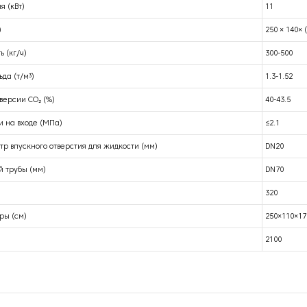
я (кВт)
11
)
250 × 140× 
 (кг/ч)
300-500
ьда (т/м³)
1.3-1.52
ерсии CO₂ (%)
40-43.5
 на входе (МПа)
≤2.1
р впускного отверстия для жидкости (мм)
DN20
 трубы (мм)
DN70
320
ры (см)
250×110×17
2100