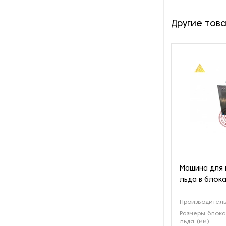
Оборудование для вяления и
Другие тов
сушки мяса и рыбы
Оборудование для
заморозки
Оборудование для
изготовления роллов и суши
Оборудование для
изготовления сиропа
Оборудование для
измельчения какао
Машина для 
льда в блока
Оборудование для мойки и
очистки фруктов и ягод
Производительн
Размеры блока
Оборудование для мойки
льда (мм)