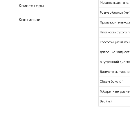
Мощность двигател
Клипсаторы
Размер блоков (мм
Коптильни
Производительность
Плотность сухого л
Кофейное оборудование
Коэффициент конв
Куттеры
Давление жидкости
Линии для переработки мяса
Внутренний диамет
Диаметр выпускной
Линии для производства
продуктов питания
Объем бака (л)
Габаритные разме
Маринаторы и вакуумные
массажеры
Вес (кг)
Мукомольное оборудование
Мясорубки