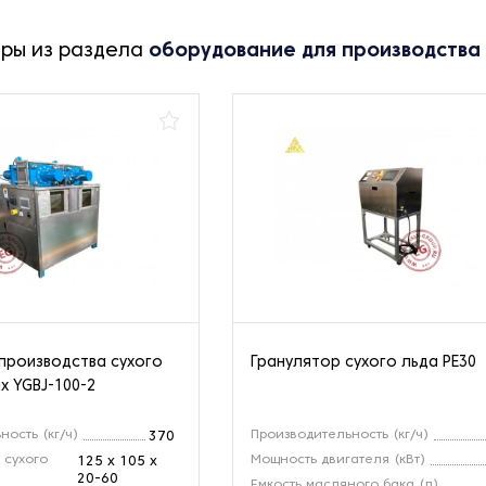
ары из раздела
оборудование для производства 
производства сухого
Гранулятор сухого льда PE30
х YGBJ-100-2
ость (кг/ч)
Производительность (кг/ч)
370
 сухого
Мощность двигателя (кВт)
125 x 105 x
20-60
Емкость масляного бака (л)