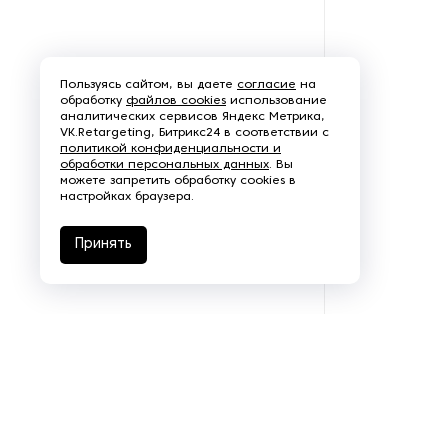
переработки жира
Оборудование для
переработки лука и чеснока
Пользуясь сайтом, вы даете
согласие
на
обработку
файлов cookies
использование
аналитических сервисов Яндекс Метрика,
Оборудование для
VK.Retargeting, Битрикс24 в соответствии с
переработки орехов
политикой конфиденциальности и
обработки персональных данных
. Вы
можете запретить обработку cookies в
Оборудование для
настройках браузера.
переработки рыбы и
морепродуктов
Принять
Оборудование для
переработки сои
Оборудование для
переработки яиц
Оборудование для
преработки корнеплодов